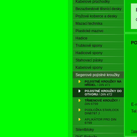
Kabelové průchodky
Bezazbestové těsnící desky
Pryžové koberce a desky
Mazací technika
Plastické mazivo
Hadice
PO
Trubkové spony
Hadicové spony
Stahovací pásky
Kabelové spony
Segerové pojistné kroužky
POJISTNÉ KROUŽKY NA
HŘÍDEL
/
DIN 471
POJISTNÉ KROUŽKY DO
OTVORU
/
DIN 472
TŘMENOVÉ KROUŽKY
/
E-m
DIN 6799
PODLOŽKA STARLOCK
Tel
DIN6797 J
APLIKÁTOR PRO DIN
6799
Silentbloky
Tis