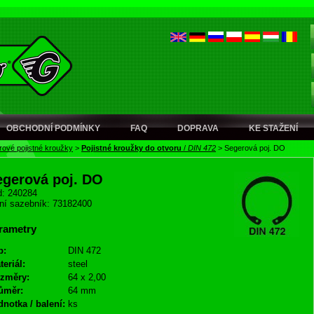
OBCHODNÍ PODMÍNKY
FAQ
DOPRAVA
KE STAŽENÍ
ové pojistné kroužky
>
Pojistné kroužky do otvoru
/
DIN 472
>
Segerová poj. DO
egerová poj. DO
: 240284
ní sazebník: 73182400
rametry
p:
DIN 472
teriál:
steel
změry:
64 x 2,00
ůměr:
64 mm
dnotka / balení:
ks