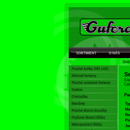
SORTIMENT
O NÁS
Seger
Pružné kolíky DIN 1481
S
Klínové řemeny
Kód
Ploché ozubené řemeny
Cel
Gufera
Pa
O-kroužky
Manžety
Ty
Ma
Ploché těsnící kroužky
Ro
Pryžové těsnící šňůry
Pr
Mikroporézní šňůry
Je