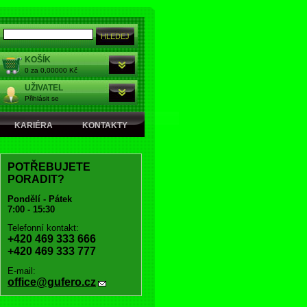
KOŠÍK
0 za 0,00000 Kč
UŽIVATEL
Přihlásit se
KARIÉRA
KONTAKTY
POTŘEBUJETE
PORADIT?
Pondělí - Pátek
7:00 - 15:30
Telefonní kontakt:
+420 469 333 666
+420 469 333 777
E-mail:
office@gufero.cz