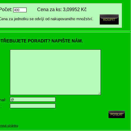
Počet:
Cena za ks:
3,09952 Kč
Cena za jednotku se odvíjí od nakupovaného množství.
TŘEBUJETE PORADIT? NAPIŠTE NÁM.
ail:
.:
knout stránku