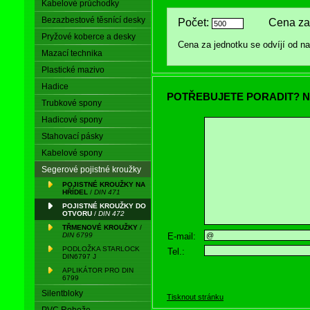
Kabelové průchodky
Bezazbestové těsnící desky
Počet:
Cena za 
Pryžové koberce a desky
Cena za jednotku se odvíjí od 
Mazací technika
Plastické mazivo
Hadice
POTŘEBUJETE PORADIT? N
Trubkové spony
Hadicové spony
Stahovací pásky
Kabelové spony
Segerové pojistné kroužky
POJISTNÉ KROUŽKY NA
HŘÍDEL
/
DIN 471
POJISTNÉ KROUŽKY DO
OTVORU
/
DIN 472
TŘMENOVÉ KROUŽKY
/
E-mail:
DIN 6799
PODLOŽKA STARLOCK
Tel.:
DIN6797 J
APLIKÁTOR PRO DIN
6799
Silentbloky
Tisknout stránku