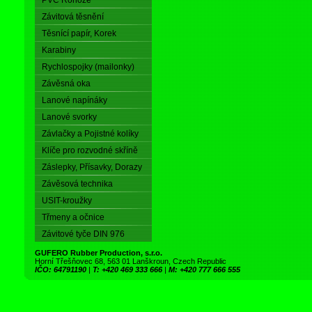
PVC Rohože
Závitová těsnění
Těsnící papír, Korek
Karabiny
Rychlospojky (mailonky)
Závěsná oka
Lanové napínáky
Lanové svorky
Závlačky a Pojistné kolíky
Klíče pro rozvodné skříně
Záslepky, Přísavky, Dorazy
Závěsová technika
USIT-kroužky
Třmeny a očnice
Závitové tyče DIN 976
GUFERO Rubber Production, s.r.o.
Horní Třešňovec 68, 563 01 Lanškroun, Czech Republic
IČO: 64791190
|
T: +420 469 333 666
|
M: +420 777 666 555