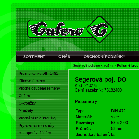
SORTIMENT
O NÁS
OBCHODNÍ PODMÍNKY
Segerové pojistné kroužky
>
Pojistné kro
Pružné kolíky DIN 1481
Segerová poj. DO
Klínové řemeny
Kód: 240275
Ploché ozubené řemeny
Celní sazebník: 73182400
Gufera
Parametry
O-kroužky
Manžety
Typ:
DIN 472
Materiál:
steel
Ploché těsnící kroužky
Rozměry:
53 x 2,00
Pryžové těsnící šňůry
Průměr:
53 mm
Mikroporézní šňůry
Jednotka / balení:
ks