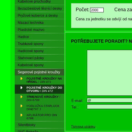
Kabelové průchodky
Bezazbestové těsnící desky
Počet:
Cena za 
Pryžové koberce a desky
Cena za jednotku se odvíjí od 
Mazací technika
Plastické mazivo
Hadice
POTŘEBUJETE PORADIT? N
Trubkové spony
Hadicové spony
Stahovací pásky
Kabelové spony
Segerové pojistné kroužky
POJISTNÉ KROUŽKY NA
HŘÍDEL
/
DIN 471
POJISTNÉ KROUŽKY DO
OTVORU
/
DIN 472
TŘMENOVÉ KROUŽKY
/
E-mail:
DIN 6799
PODLOŽKA STARLOCK
Tel.:
DIN6797 J
APLIKÁTOR PRO DIN
6799
Silentbloky
Tisknout stránku