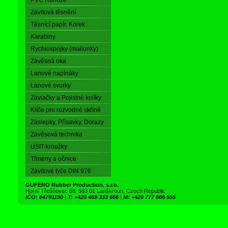
PVC Rohože
Závitová těsnění
Těsnící papír, Korek
Karabiny
Rychlospojky (mailonky)
Závěsná oka
Lanové napínáky
Lanové svorky
Závlačky a Pojistné kolíky
Klíče pro rozvodné skříně
Záslepky, Přísavky, Dorazy
Závěsová technika
USIT-kroužky
Třmeny a očnice
Závitové tyče DIN 976
GUFERO Rubber Production, s.r.o.
Horní Třešňovec 68, 563 01 Lanškroun, Czech Republic
IČO: 64791190
|
T: +420 469 333 666
|
M: +420 777 666 555