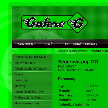
SORTIMENT
O NÁS
OBCHODNÍ PODMÍNKY
Segerové pojistné kroužky
>
Pojistné kro
Pružné kolíky DIN 1481
Segerová poj. DO
Klínové řemeny
Kód: 240237
Ploché ozubené řemeny
Celní sazebník: 73182400
Gufera
Parametry
O-kroužky
Manžety
Typ:
DIN 472
Materiál:
steel
Ploché těsnící kroužky
Rozměry:
15 x 1,00
Pryžové těsnící šňůry
Průměr:
15 mm
Mikroporézní šňůry
Jednotka / balení:
ks