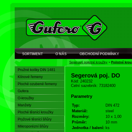
SORTIMENT
O NÁS
OBCHODNÍ PODMÍNKY
Segerové pojistné kroužky
>
Pojistné kro
Pružné kolíky DIN 1481
Segerová poj. DO
Klínové řemeny
Kód: 240232
Ploché ozubené řemeny
Celní sazebník: 73182400
Gufera
Parametry
O-kroužky
Manžety
Typ:
DIN 472
Materiál:
steel
Ploché těsnící kroužky
Rozměry:
10 x 1,00
Pryžové těsnící šňůry
Průměr:
10 mm
Mikroporézní šňůry
Jednotka / balení:
ks