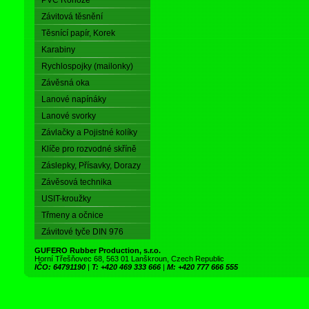
PVC Rohože
Závitová těsnění
Těsnící papír, Korek
Karabiny
Rychlospojky (mailonky)
Závěsná oka
Lanové napínáky
Lanové svorky
Závlačky a Pojistné kolíky
Klíče pro rozvodné skříně
Záslepky, Přísavky, Dorazy
Závěsová technika
USIT-kroužky
Třmeny a očnice
Závitové tyče DIN 976
GUFERO Rubber Production, s.r.o.
Horní Třešňovec 68, 563 01 Lanškroun, Czech Republic
IČO: 64791190
|
T: +420 469 333 666
|
M: +420 777 666 555