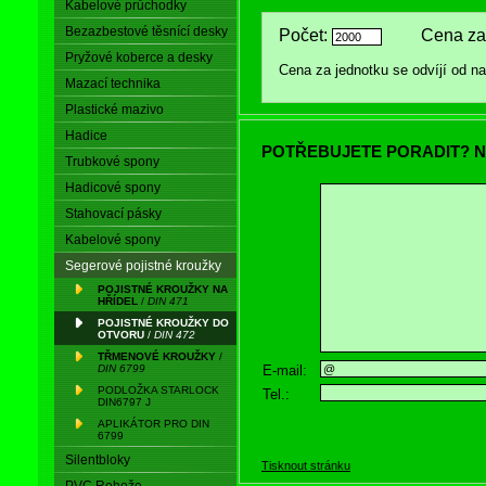
Kabelové průchodky
Bezazbestové těsnící desky
Počet:
Cena za 
Pryžové koberce a desky
Cena za jednotku se odvíjí od 
Mazací technika
Plastické mazivo
Hadice
POTŘEBUJETE PORADIT? N
Trubkové spony
Hadicové spony
Stahovací pásky
Kabelové spony
Segerové pojistné kroužky
POJISTNÉ KROUŽKY NA
HŘÍDEL
/
DIN 471
POJISTNÉ KROUŽKY DO
OTVORU
/
DIN 472
TŘMENOVÉ KROUŽKY
/
E-mail:
DIN 6799
PODLOŽKA STARLOCK
Tel.:
DIN6797 J
APLIKÁTOR PRO DIN
6799
Silentbloky
Tisknout stránku