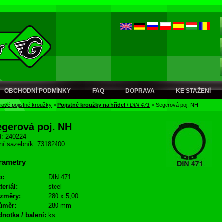
OBCHODNÍ PODMÍNKY
FAQ
DOPRAVA
KE STAŽENÍ
ové pojistné kroužky
>
Pojistné kroužky na hřídel
/
DIN 471
>
Segerová poj. NH
egerová poj. NH
: 240224
ní sazebník: 73182400
rametry
p:
DIN 471
teriál:
steel
změry:
280 x 5,00
ůměr:
280 mm
dnotka / balení:
ks