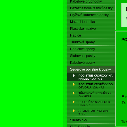
Kabelové průchodky
Bezazbestové těsnící desky
Pryžové koberce a desky
Mazací technika
Plastické mazivo
Hadice
PO
Trubkové spony
Hadicové spony
Stahovací pásky
Kabelové spony
Segerové pojistné kroužky
POJISTNÉ KROUŽKY NA
HŘÍDEL
/
DIN 471
POJISTNÉ KROUŽKY DO
OTVORU
/
DIN 472
TŘMENOVÉ KROUŽKY
/
E-m
DIN 6799
PODLOŽKA STARLOCK
Tel
DIN6797 J
APLIKÁTOR PRO DIN
6799
Silentbloky
Tis