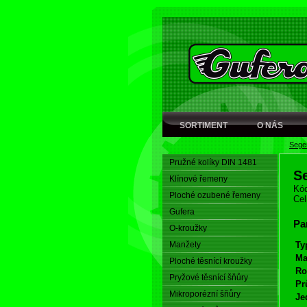
SORTIMENT
O NÁS
Seger
Pružné kolíky DIN 1481
S
Klínové řemeny
Kód
Ploché ozubené řemeny
Cel
Gufera
Pa
O-kroužky
Manžety
Ty
Ma
Ploché těsnící kroužky
Ro
Pryžové těsnící šňůry
Pr
Mikroporézní šňůry
Je