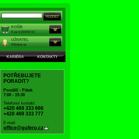
KOŠÍK
0 za 0,00000 Kč
UŽIVATEL
Přihlásit se
KARIÉRA
KONTAKTY
POTŘEBUJETE
PORADIT?
Pondělí - Pátek
7:00 - 15:30
Telefonní kontakt:
+420 469 333 666
+420 469 333 777
E-mail:
office@gufero.cz