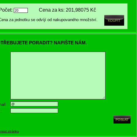
Počet:
Cena za ks:
201,98075 Kč
Cena za jednotku se odvíjí od nakupovaného množství.
TŘEBUJETE PORADIT? NAPIŠTE NÁM.
ail:
.:
knout stránku