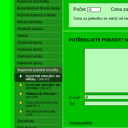
Kabelové průchodky
Bezazbestové těsnící desky
Počet:
Cena za 
Pryžové koberce a desky
Cena za jednotku se odvíjí od 
Mazací technika
Plastické mazivo
Hadice
POTŘEBUJETE PORADIT? N
Trubkové spony
Hadicové spony
Stahovací pásky
Kabelové spony
Segerové pojistné kroužky
POJISTNÉ KROUŽKY NA
HŘÍDEL
/
DIN 471
POJISTNÉ KROUŽKY DO
OTVORU
/
DIN 472
TŘMENOVÉ KROUŽKY
/
E-mail:
DIN 6799
PODLOŽKA STARLOCK
Tel.:
DIN6797 J
APLIKÁTOR PRO DIN
6799
Silentbloky
Tisknout stránku