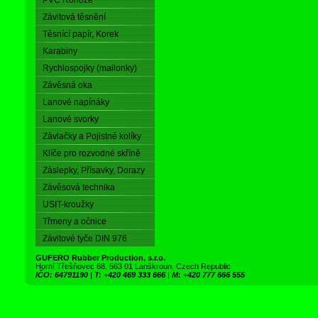
PVC Rohože
Závitová těsnění
Těsnící papír, Korek
Karabiny
Rychlospojky (mailonky)
Závěsná oka
Lanové napínáky
Lanové svorky
Závlačky a Pojistné kolíky
Klíče pro rozvodné skříně
Záslepky, Přísavky, Dorazy
Závěsová technika
USIT-kroužky
Třmeny a očnice
Závitové tyče DIN 976
GUFERO Rubber Production, s.r.o.
Horní Třešňovec 68, 563 01 Lanškroun, Czech Republic
IČO: 64791190
|
T: +420 469 333 666
|
M: +420 777 666 555