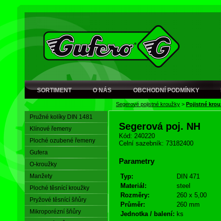
SORTIMENT
O NÁS
OBCHODNÍ PODMÍNKY
Segerové pojistné kroužky
>
Pojistné krou
Pružné kolíky DIN 1481
Segerová poj. NH
Klínové řemeny
Kód: 240220
Ploché ozubené řemeny
Celní sazebník: 73182400
Gufera
Parametry
O-kroužky
Manžety
Typ:
DIN 471
Materiál:
steel
Ploché těsnící kroužky
Rozměry:
260 x 5,00
Pryžové těsnící šňůry
Průměr:
260 mm
Mikroporézní šňůry
Jednotka / balení:
ks