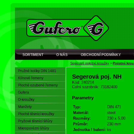
SORTIMENT
O NÁS
OBCHODNÍ PODMÍNKY
Segerové pojistné kroužky
>
Pojistné krou
Pružné kolíky DIN 1481
Segerová poj. NH
Klínové řemeny
Kód: 240214
Ploché ozubené řemeny
Celní sazebník: 73182400
Gufera
Parametry
O-kroužky
Manžety
Typ:
DIN 471
Materiál:
steel
Ploché těsnící kroužky
Rozměry:
230 x 5,00
Pryžové těsnící šňůry
Průměr:
230 mm
Mikroporézní šňůry
Jednotka / balení:
ks