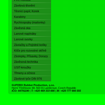
PVC Rohože
Závitová těsnění
Těsnící papír, Korek
Karabiny
Rychlospojky (mailonky)
Závěsná oka
Lanové napínáky
Lanové svorky
Závlačky a Pojistné kolíky
Klíče pro rozvodné skříně
Záslepky, Přísavky, Dorazy
Závěsová technika
USIT-kroužky
Třmeny a očnice
Závitové tyče DIN 976
GUFERO Rubber Production, s.r.o.
Horní Třešňovec 68, 563 01 Lanškroun, Czech Republic
IČO: 64791190
|
T: +420 469 333 666
|
M: +420 777 666 555