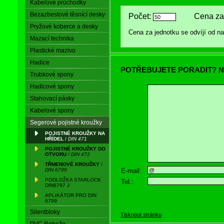
Kabelové průchodky
Bezazbestové těsnící desky
Počet:
Cena za 
Pryžové koberce a desky
Cena za jednotku se odvíjí od 
Mazací technika
Plastické mazivo
Hadice
POTŘEBUJETE PORADIT? N
Trubkové spony
Hadicové spony
Stahovací pásky
Kabelové spony
Segerové pojistné kroužky
POJISTNÉ KROUŽKY NA
HŘÍDEL
/
DIN 471
POJISTNÉ KROUŽKY DO
OTVORU
/
DIN 472
TŘMENOVÉ KROUŽKY
/
E-mail:
DIN 6799
PODLOŽKA STARLOCK
Tel.:
DIN6797 J
APLIKÁTOR PRO DIN
6799
Silentbloky
Tisknout stránku