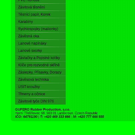
PVC Rohože
Závitová těsnění
Těsnící papír, Korek
Karabiny
Rychlospojky (mailonky)
Závěsná oka
Lanové napínáky
Lanové svorky
Závlačky a Pojistné kolíky
Klíče pro rozvodné skříně
Záslepky, Přísavky, Dorazy
Závěsová technika
USIT-kroužky
Třmeny a očnice
Závitové tyče DIN 976
GUFERO Rubber Production, s.r.o.
Horní Třešňovec 68, 563 01 Lanškroun, Czech Republic
IČO: 64791190
|
T: +420 469 333 666
|
M: +420 777 666 555