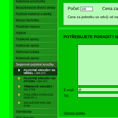
Kabelové průchodky
Bezazbestové těsnící desky
Počet:
Cena za 
Pryžové koberce a desky
Cena za jednotku se odvíjí od 
Mazací technika
Plastické mazivo
Hadice
POTŘEBUJETE PORADIT? N
Trubkové spony
Hadicové spony
Stahovací pásky
Kabelové spony
Segerové pojistné kroužky
POJISTNÉ KROUŽKY NA
HŘÍDEL
/
DIN 471
POJISTNÉ KROUŽKY DO
OTVORU
/
DIN 472
TŘMENOVÉ KROUŽKY
/
E-mail:
DIN 6799
PODLOŽKA STARLOCK
Tel.:
DIN6797 J
APLIKÁTOR PRO DIN
6799
Silentbloky
Tisknout stránku