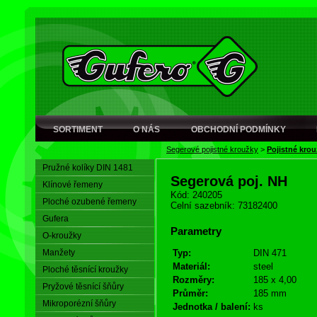
SORTIMENT
O NÁS
OBCHODNÍ PODMÍNKY
Segerové pojistné kroužky
>
Pojistné krou
Pružné kolíky DIN 1481
Segerová poj. NH
Klínové řemeny
Kód: 240205
Ploché ozubené řemeny
Celní sazebník: 73182400
Gufera
Parametry
O-kroužky
Manžety
Typ:
DIN 471
Materiál:
steel
Ploché těsnící kroužky
Rozměry:
185 x 4,00
Pryžové těsnící šňůry
Průměr:
185 mm
Mikroporézní šňůry
Jednotka / balení:
ks