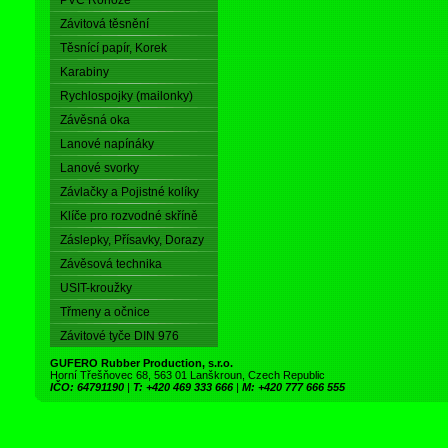
PVC Rohože
Závitová těsnění
Těsnící papír, Korek
Karabiny
Rychlospojky (mailonky)
Závěsná oka
Lanové napínáky
Lanové svorky
Závlačky a Pojistné kolíky
Klíče pro rozvodné skříně
Záslepky, Přísavky, Dorazy
Závěsová technika
USIT-kroužky
Třmeny a očnice
Závitové tyče DIN 976
GUFERO Rubber Production, s.r.o.
Horní Třešňovec 68, 563 01 Lanškroun, Czech Republic
IČO: 64791190
|
T: +420 469 333 666
|
M: +420 777 666 555