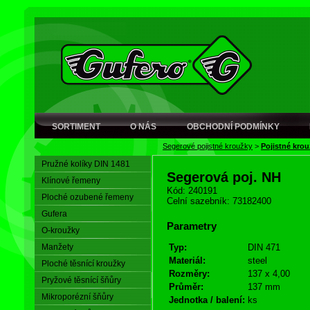
SORTIMENT
O NÁS
OBCHODNÍ PODMÍNKY
Segerové pojistné kroužky
>
Pojistné krou
Pružné kolíky DIN 1481
Segerová poj. NH
Klínové řemeny
Kód: 240191
Ploché ozubené řemeny
Celní sazebník: 73182400
Gufera
Parametry
O-kroužky
Manžety
Typ:
DIN 471
Materiál:
steel
Ploché těsnící kroužky
Rozměry:
137 x 4,00
Pryžové těsnící šňůry
Průměr:
137 mm
Mikroporézní šňůry
Jednotka / balení:
ks