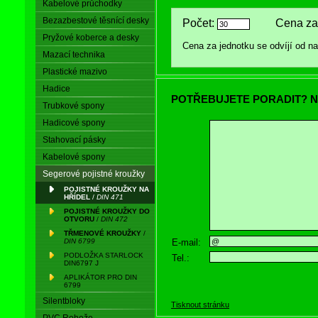
Kabelové průchodky
Bezazbestové těsnící desky
Počet:
Cena za 
Pryžové koberce a desky
Cena za jednotku se odvíjí od 
Mazací technika
Plastické mazivo
Hadice
POTŘEBUJETE PORADIT? N
Trubkové spony
Hadicové spony
Stahovací pásky
Kabelové spony
Segerové pojistné kroužky
POJISTNÉ KROUŽKY NA
HŘÍDEL
/
DIN 471
POJISTNÉ KROUŽKY DO
OTVORU
/
DIN 472
TŘMENOVÉ KROUŽKY
/
E-mail:
DIN 6799
PODLOŽKA STARLOCK
Tel.:
DIN6797 J
APLIKÁTOR PRO DIN
6799
Silentbloky
Tisknout stránku