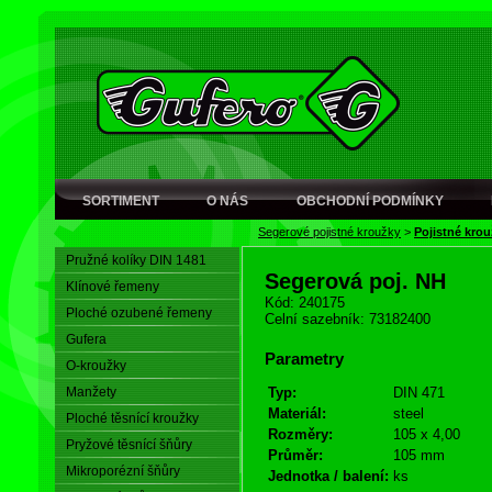
SORTIMENT
O NÁS
OBCHODNÍ PODMÍNKY
Segerové pojistné kroužky
>
Pojistné krou
Pružné kolíky DIN 1481
Segerová poj. NH
Klínové řemeny
Kód: 240175
Ploché ozubené řemeny
Celní sazebník: 73182400
Gufera
Parametry
O-kroužky
Manžety
Typ:
DIN 471
Materiál:
steel
Ploché těsnící kroužky
Rozměry:
105 x 4,00
Pryžové těsnící šňůry
Průměr:
105 mm
Mikroporézní šňůry
Jednotka / balení:
ks