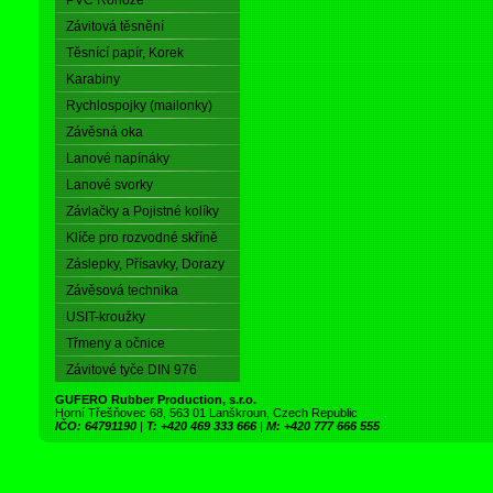
PVC Rohože
Závitová těsnění
Těsnící papír, Korek
Karabiny
Rychlospojky (mailonky)
Závěsná oka
Lanové napínáky
Lanové svorky
Závlačky a Pojistné kolíky
Klíče pro rozvodné skříně
Záslepky, Přísavky, Dorazy
Závěsová technika
USIT-kroužky
Třmeny a očnice
Závitové tyče DIN 976
GUFERO Rubber Production, s.r.o.
Horní Třešňovec 68, 563 01 Lanškroun, Czech Republic
IČO: 64791190
|
T: +420 469 333 666
|
M: +420 777 666 555