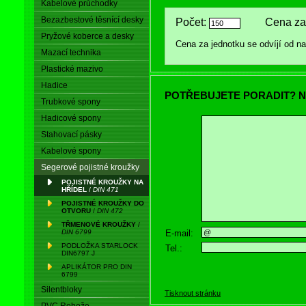
Kabelové průchodky
Bezazbestové těsnící desky
Počet:
Cena za 
Pryžové koberce a desky
Cena za jednotku se odvíjí od 
Mazací technika
Plastické mazivo
Hadice
POTŘEBUJETE PORADIT? N
Trubkové spony
Hadicové spony
Stahovací pásky
Kabelové spony
Segerové pojistné kroužky
POJISTNÉ KROUŽKY NA
HŘÍDEL
/
DIN 471
POJISTNÉ KROUŽKY DO
OTVORU
/
DIN 472
TŘMENOVÉ KROUŽKY
/
E-mail:
DIN 6799
PODLOŽKA STARLOCK
Tel.:
DIN6797 J
APLIKÁTOR PRO DIN
6799
Silentbloky
Tisknout stránku