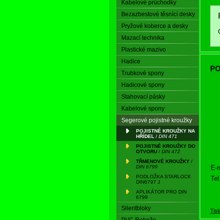
Kabelové průchodky
Bezazbestové těsnící desky
Pryžové koberce a desky
Mazací technika
Plastické mazivo
Hadice
PO
Trubkové spony
Hadicové spony
Stahovací pásky
Kabelové spony
Segerové pojistné kroužky
POJISTNÉ KROUŽKY NA
HŘÍDEL
/
DIN 471
POJISTNÉ KROUŽKY DO
OTVORU
/
DIN 472
TŘMENOVÉ KROUŽKY
/
E-m
DIN 6799
PODLOŽKA STARLOCK
Tel
DIN6797 J
APLIKÁTOR PRO DIN
6799
Silentbloky
Tis