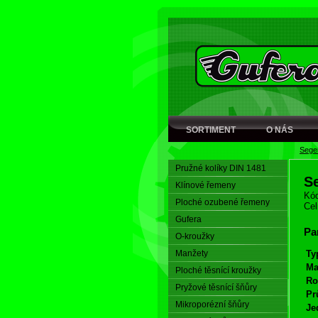
SORTIMENT
O NÁS
Seger
Pružné kolíky DIN 1481
S
Klínové řemeny
Kód
Ploché ozubené řemeny
Cel
Gufera
Pa
O-kroužky
Manžety
Ty
Ma
Ploché těsnící kroužky
Ro
Pryžové těsnící šňůry
Pr
Mikroporézní šňůry
Je