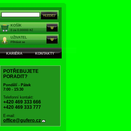
KOŠÍK
0 za 0,00000 Kč
UŽIVATEL
Přihlásit se
KARIÉRA
KONTAKTY
POTŘEBUJETE
PORADIT?
Pondělí - Pátek
7:00 - 15:30
Telefonní kontakt:
+420 469 333 666
+420 469 333 777
E-mail:
office@gufero.cz