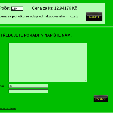
Počet:
Cena za ks:
12,94176 Kč
Cena za jednotku se odvíjí od nakupovaného množství.
TŘEBUJETE PORADIT? NAPIŠTE NÁM.
ail:
.:
knout stránku