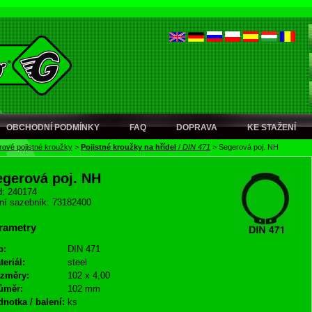
OBCHODNÍ PODMÍNKY
FAQ
DOPRAVA
KE STAŽENÍ
ové pojistné kroužky
>
Pojistné kroužky na hřídel
/
DIN 471
>
Segerová poj. NH
egerová poj. NH
: 240174
ní sazebník: 73182400
rametry
p:
DIN 471
teriál:
steel
změry:
102 x 4,00
ůměr:
102 mm
dnotka / balení:
ks