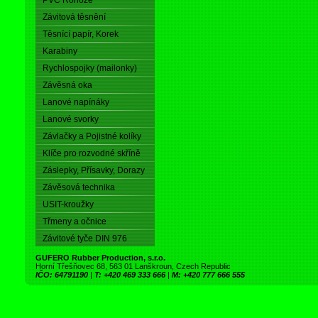
PVC Rohože
Závitová těsnění
Těsnící papír, Korek
Karabiny
Rychlospojky (mailonky)
Závěsná oka
Lanové napínáky
Lanové svorky
Závlačky a Pojistné kolíky
Klíče pro rozvodné skříně
Záslepky, Přísavky, Dorazy
Závěsová technika
USIT-kroužky
Třmeny a očnice
Závitové tyče DIN 976
GUFERO Rubber Production, s.r.o.
Horní Třešňovec 68, 563 01 Lanškroun, Czech Republic
IČO: 64791190
|
T: +420 469 333 666
|
M: +420 777 666 555