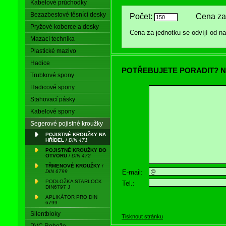
Kabelové průchodky
Bezazbestové těsnící desky
Počet:
Cena za 
Pryžové koberce a desky
Cena za jednotku se odvíjí od 
Mazací technika
Plastické mazivo
Hadice
POTŘEBUJETE PORADIT? N
Trubkové spony
Hadicové spony
Stahovací pásky
Kabelové spony
Segerové pojistné kroužky
POJISTNÉ KROUŽKY NA
HŘÍDEL
/
DIN 471
POJISTNÉ KROUŽKY DO
OTVORU
/
DIN 472
TŘMENOVÉ KROUŽKY
/
E-mail:
DIN 6799
PODLOŽKA STARLOCK
Tel.:
DIN6797 J
APLIKÁTOR PRO DIN
6799
Silentbloky
Tisknout stránku