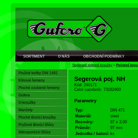
SORTIMENT
O NÁS
OBCHODNÍ PODMÍNKY
Segerové pojistné kroužky
>
Pojistné krou
Pružné kolíky DIN 1481
Segerová poj. NH
Klínové řemeny
Kód: 240171
Ploché ozubené řemeny
Celní sazebník: 73182400
Gufera
Parametry
O-kroužky
Manžety
Typ:
DIN 471
Materiál:
steel
Ploché těsnící kroužky
Rozměry:
97 x 3,00
Pryžové těsnící šňůry
Průměr:
97 mm
Mikroporézní šňůry
Jednotka / balení:
ks