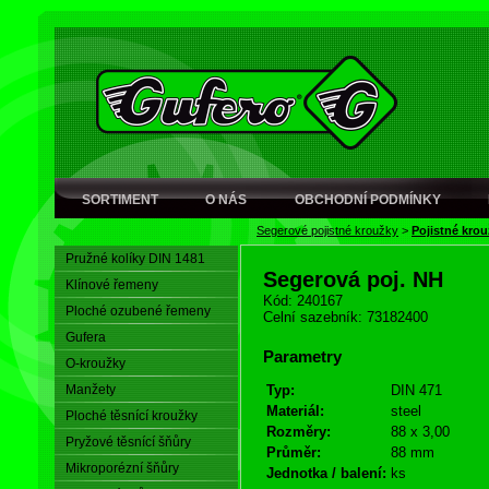
SORTIMENT
O NÁS
OBCHODNÍ PODMÍNKY
Segerové pojistné kroužky
>
Pojistné krou
Pružné kolíky DIN 1481
Segerová poj. NH
Klínové řemeny
Kód: 240167
Ploché ozubené řemeny
Celní sazebník: 73182400
Gufera
Parametry
O-kroužky
Manžety
Typ:
DIN 471
Materiál:
steel
Ploché těsnící kroužky
Rozměry:
88 x 3,00
Pryžové těsnící šňůry
Průměr:
88 mm
Mikroporézní šňůry
Jednotka / balení:
ks