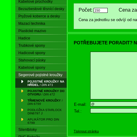
Kabelové průchodky
Bezazbestové těsnící desky
Počet:
Cena za 
Pryžové koberce a desky
Cena za jednotku se odvíjí od 
Mazací technika
Plastické mazivo
Hadice
POTŘEBUJETE PORADIT? N
Trubkové spony
Hadicové spony
Stahovací pásky
Kabelové spony
Segerové pojistné kroužky
POJISTNÉ KROUŽKY NA
HŘÍDEL
/
DIN 471
POJISTNÉ KROUŽKY DO
OTVORU
/
DIN 472
TŘMENOVÉ KROUŽKY
/
E-mail:
DIN 6799
PODLOŽKA STARLOCK
Tel.:
DIN6797 J
APLIKÁTOR PRO DIN
6799
Silentbloky
Tisknout stránku