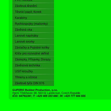
PVC Rohože
Závitová těsnění
Těsnící papír, Korek
Karabiny
Rychlospojky (mailonky)
Závěsná oka
Lanové napínáky
Lanové svorky
Závlačky a Pojistné kolíky
Klíče pro rozvodné skříně
Záslepky, Přísavky, Dorazy
Závěsová technika
USIT-kroužky
Třmeny a očnice
Závitové tyče DIN 976
GUFERO Rubber Production, s.r.o.
Horní Třešňovec 68, 563 01 Lanškroun, Czech Republic
IČO: 64791190
|
T: +420 469 333 666
|
M: +420 777 666 555