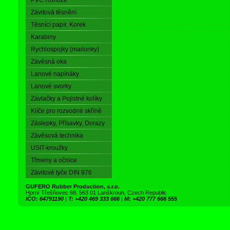
PVC Rohože
Závitová těsnění
Těsnící papír, Korek
Karabiny
Rychlospojky (mailonky)
Závěsná oka
Lanové napínáky
Lanové svorky
Závlačky a Pojistné kolíky
Klíče pro rozvodné skříně
Záslepky, Přísavky, Dorazy
Závěsová technika
USIT-kroužky
Třmeny a očnice
Závitové tyče DIN 976
GUFERO Rubber Production, s.r.o.
Horní Třešňovec 68, 563 01 Lanškroun, Czech Republic
IČO: 64791190
|
T: +420 469 333 666
|
M: +420 777 666 555