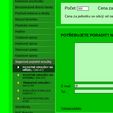
Kabelové průchodky
Bezazbestové těsnící desky
Počet:
Cena za 
Pryžové koberce a desky
Cena za jednotku se odvíjí od 
Mazací technika
Plastické mazivo
Hadice
POTŘEBUJETE PORADIT? N
Trubkové spony
Hadicové spony
Stahovací pásky
Kabelové spony
Segerové pojistné kroužky
POJISTNÉ KROUŽKY NA
HŘÍDEL
/
DIN 471
POJISTNÉ KROUŽKY DO
OTVORU
/
DIN 472
TŘMENOVÉ KROUŽKY
/
E-mail:
DIN 6799
PODLOŽKA STARLOCK
Tel.:
DIN6797 J
APLIKÁTOR PRO DIN
6799
Silentbloky
Tisknout stránku