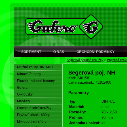
SORTIMENT
O NÁS
OBCHODNÍ PODMÍNKY
Segerové pojistné kroužky
>
Pojistné krou
Pružné kolíky DIN 1481
Segerová poj. NH
Klínové řemeny
Kód: 240158
Ploché ozubené řemeny
Celní sazebník: 73182400
Gufera
Parametry
O-kroužky
Manžety
Typ:
DIN 471
Materiál:
steel
Ploché těsnící kroužky
Rozměry:
70 x 2,50
Pryžové těsnící šňůry
Průměr:
70 mm
Mikroporézní šňůry
Jednotka / balení:
ks