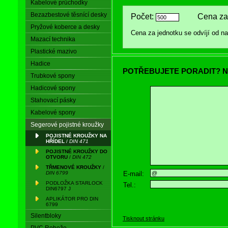
Kabelové průchodky
Bezazbestové těsnící desky
Počet:
Cena za 
Pryžové koberce a desky
Cena za jednotku se odvíjí od 
Mazací technika
Plastické mazivo
Hadice
POTŘEBUJETE PORADIT? N
Trubkové spony
Hadicové spony
Stahovací pásky
Kabelové spony
Segerové pojistné kroužky
POJISTNÉ KROUŽKY NA
HŘÍDEL
/
DIN 471
POJISTNÉ KROUŽKY DO
OTVORU
/
DIN 472
TŘMENOVÉ KROUŽKY
/
E-mail:
DIN 6799
PODLOŽKA STARLOCK
Tel.:
DIN6797 J
APLIKÁTOR PRO DIN
6799
Silentbloky
Tisknout stránku