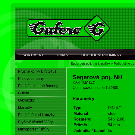
SORTIMENT
O NÁS
OBCHODNÍ PODMÍNKY
Segerové pojistné kroužky
>
Pojistné krou
Pružné kolíky DIN 1481
Segerová poj. NH
Klínové řemeny
Kód: 240147
Ploché ozubené řemeny
Celní sazebník: 73182400
Gufera
Parametry
O-kroužky
Manžety
Typ:
DIN 471
Materiál:
steel
Ploché těsnící kroužky
Rozměry:
54 x 2,00
Pryžové těsnící šňůry
Průměr:
54 mm
Mikroporézní šňůry
Jednotka / balení:
ks