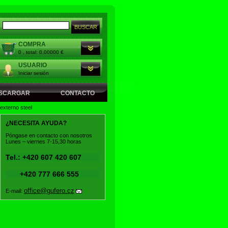
COMPRA
0 , total: 0,00000 €
USUARIO
Iniciar sesión
SCARGAR
CONTACTO
externo steel
¿NECESITA AYUDA?
Póngase en contacto con nosotros
Lunes – viernes 7-15,30 horas
Tel.: +420 607 420 607
+420 777 666 555
office@gufero.cz
E-mail: