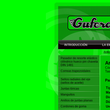
INTRODUCCIÓN
LA E
Anill
Pasador de resorte elástico
cilíndrico hueco pin chaveta
Ar
DIN 1481
Cód
Correas trapezoidales
Tas
Sellos radiales del eje
Pa
(sellos de aceite)
Ti
Juntas tóricas
Ma
Manguitos
Di
Anillos de juntas planas
Di
Cordones de goma
Un