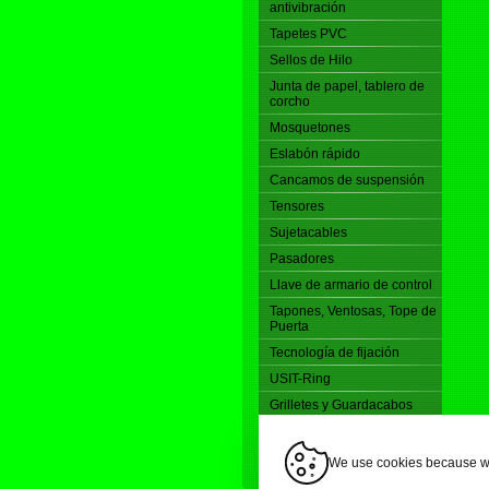
antivibración
Tapetes PVC
Sellos de Hilo
Junta de papel, tablero de
corcho
Mosquetones
Eslabón rápido
Cancamos de suspensión
Tensores
Sujetacables
Pasadores
Llave de armario de control
Tapones, Ventosas, Tope de
Puerta
Tecnología de fijación
USIT-Ring
Grilletes y Guardacabos
VARILLAS ROSCADAS DIN
976
We use cookies because we 
© GUFERO Rubber Production s.r.o., Ho