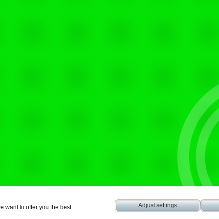
Adjust settings
want to offer you the best.
rní Třešňovec nº 68, Lanškroun, C.P. 56301 CZECH REPUBLIC