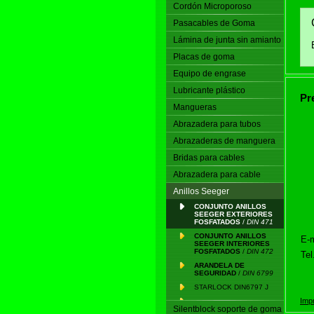
Cordón Microporoso
Pasacables de Goma
Lámina de junta sin amianto
Placas de goma
Equipo de engrase
Lubricante plástico
Pr
Mangueras
Abrazadera para tubos
Abrazaderas de manguera
Bridas para cables
Abrazadera para cable
Anillos Seeger
CONJUNTO ANILLOS
SEEGER EXTERIORES
FOSFATADOS
/
DIN 471
CONJUNTO ANILLOS
E-m
SEEGER INTERIORES
FOSFATADOS
/
DIN 472
Tel
ARANDELA DE
SEGURIDAD
/
DIN 6799
STARLOCK DIN6797 J
Impr
Silentblock soporte de goma