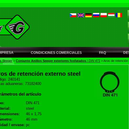
MPRESA
CONDICIONES COMERCIALES
FAQ
DE
os Seeger
>
Conjunto Anillos Seeger exteriores fosfatados
/
DIN 471
>
Aros de retención 
os de retención externo steel
igo: 240141
as aduaneras: 73182400
rámetros del artículo
po:
DIN 471
terial:
steel
mensiones:
46 x 1,75
ámetro:
46 mm
idad / envase:
pc