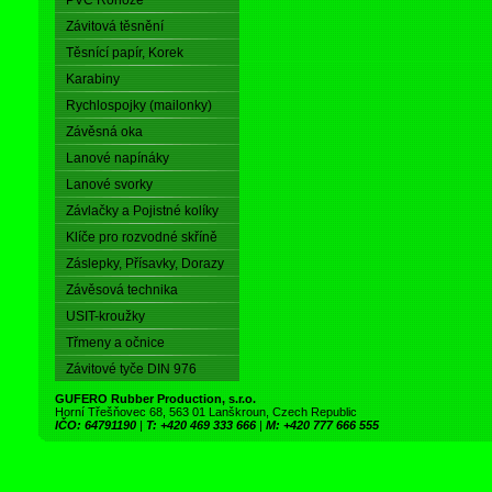
PVC Rohože
Závitová těsnění
Těsnící papír, Korek
Karabiny
Rychlospojky (mailonky)
Závěsná oka
Lanové napínáky
Lanové svorky
Závlačky a Pojistné kolíky
Klíče pro rozvodné skříně
Záslepky, Přísavky, Dorazy
Závěsová technika
USIT-kroužky
Třmeny a očnice
Závitové tyče DIN 976
GUFERO Rubber Production, s.r.o.
Horní Třešňovec 68, 563 01 Lanškroun, Czech Republic
IČO: 64791190
|
T: +420 469 333 666
|
M: +420 777 666 555