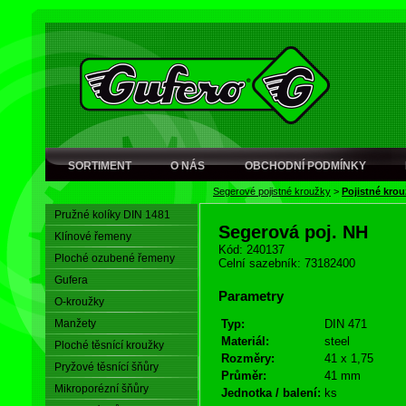
SORTIMENT
O NÁS
OBCHODNÍ PODMÍNKY
Segerové pojistné kroužky
>
Pojistné krou
Pružné kolíky DIN 1481
Segerová poj. NH
Klínové řemeny
Kód: 240137
Ploché ozubené řemeny
Celní sazebník: 73182400
Gufera
Parametry
O-kroužky
Manžety
Typ:
DIN 471
Materiál:
steel
Ploché těsnící kroužky
Rozměry:
41 x 1,75
Pryžové těsnící šňůry
Průměr:
41 mm
Mikroporézní šňůry
Jednotka / balení:
ks