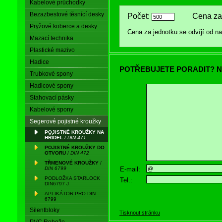
Kabelové průchodky
Bezazbestové těsnící desky
Počet:
Cena za 
Pryžové koberce a desky
Cena za jednotku se odvíjí od 
Mazací technika
Plastické mazivo
Hadice
POTŘEBUJETE PORADIT? N
Trubkové spony
Hadicové spony
Stahovací pásky
Kabelové spony
Segerové pojistné kroužky
POJISTNÉ KROUŽKY NA
HŘÍDEL
/
DIN 471
POJISTNÉ KROUŽKY DO
OTVORU
/
DIN 472
TŘMENOVÉ KROUŽKY
/
E-mail:
DIN 6799
PODLOŽKA STARLOCK
Tel.:
DIN6797 J
APLIKÁTOR PRO DIN
6799
Silentbloky
Tisknout stránku