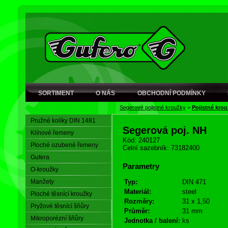
SORTIMENT
O NÁS
OBCHODNÍ PODMÍNKY
Segerové pojistné kroužky
>
Pojistné krou
Pružné kolíky DIN 1481
Segerová poj. NH
Klínové řemeny
Kód: 240127
Ploché ozubené řemeny
Celní sazebník: 73182400
Gufera
Parametry
O-kroužky
Manžety
Typ:
DIN 471
Materiál:
steel
Ploché těsnící kroužky
Rozměry:
31 x 1,50
Pryžové těsnící šňůry
Průměr:
31 mm
Mikroporézní šňůry
Jednotka / balení:
ks