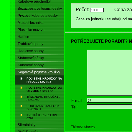
Kabelové průchodky
Bezazbestové těsnící desky
Počet:
Cena za 
Pryžové koberce a desky
Cena za jednotku se odvíjí od 
Mazací technika
Plastické mazivo
Hadice
POTŘEBUJETE PORADIT? N
Trubkové spony
Hadicové spony
Stahovací pásky
Kabelové spony
Segerové pojistné kroužky
POJISTNÉ KROUŽKY NA
HŘÍDEL
/
DIN 471
POJISTNÉ KROUŽKY DO
OTVORU
/
DIN 472
TŘMENOVÉ KROUŽKY
/
E-mail:
DIN 6799
PODLOŽKA STARLOCK
Tel.:
DIN6797 J
APLIKÁTOR PRO DIN
6799
Silentbloky
Tisknout stránku