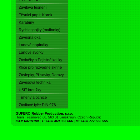
PVC Rohože
Závitová těsnění
Těsnící papír, Korek
Karabiny
Rychlospojky (mailonky)
Závěsná oka
Lanové napínáky
Lanové svorky
Závlačky a Pojistné kolíky
Klíče pro rozvodné skříně
Záslepky, Přísavky, Dorazy
Závěsová technika
USIT-kroužky
Třmeny a očnice
Závitové tyče DIN 976
GUFERO Rubber Production, s.r.o.
Horní Třešňovec 68, 563 01 Lanškroun, Czech Republic
IČO: 64791190
|
T: +420 469 333 666
|
M: +420 777 666 555