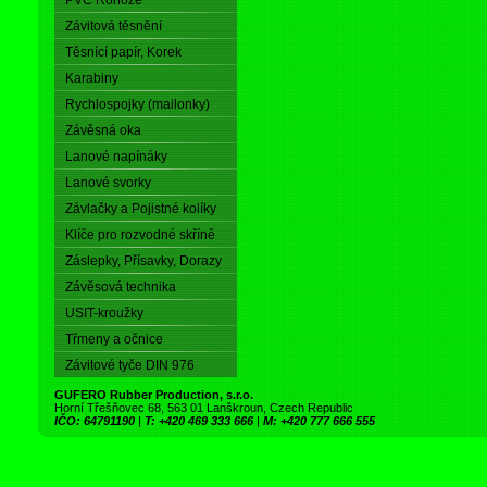
PVC Rohože
Závitová těsnění
Těsnící papír, Korek
Karabiny
Rychlospojky (mailonky)
Závěsná oka
Lanové napínáky
Lanové svorky
Závlačky a Pojistné kolíky
Klíče pro rozvodné skříně
Záslepky, Přísavky, Dorazy
Závěsová technika
USIT-kroužky
Třmeny a očnice
Závitové tyče DIN 976
GUFERO Rubber Production, s.r.o.
Horní Třešňovec 68, 563 01 Lanškroun, Czech Republic
IČO: 64791190
|
T: +420 469 333 666
|
M: +420 777 666 555