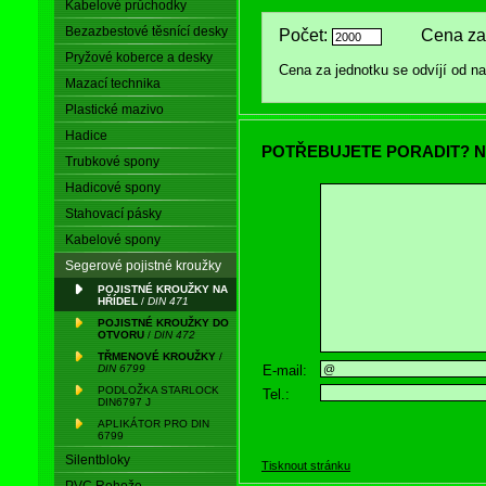
Kabelové průchodky
Bezazbestové těsnící desky
Počet:
Cena za 
Pryžové koberce a desky
Cena za jednotku se odvíjí od 
Mazací technika
Plastické mazivo
Hadice
POTŘEBUJETE PORADIT? N
Trubkové spony
Hadicové spony
Stahovací pásky
Kabelové spony
Segerové pojistné kroužky
POJISTNÉ KROUŽKY NA
HŘÍDEL
/
DIN 471
POJISTNÉ KROUŽKY DO
OTVORU
/
DIN 472
TŘMENOVÉ KROUŽKY
/
E-mail:
DIN 6799
PODLOŽKA STARLOCK
Tel.:
DIN6797 J
APLIKÁTOR PRO DIN
6799
Silentbloky
Tisknout stránku