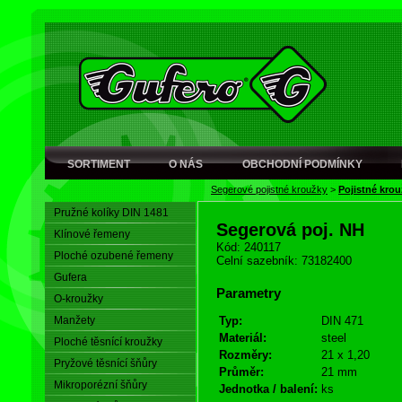
SORTIMENT
O NÁS
OBCHODNÍ PODMÍNKY
Segerové pojistné kroužky
>
Pojistné krou
Pružné kolíky DIN 1481
Segerová poj. NH
Klínové řemeny
Kód: 240117
Ploché ozubené řemeny
Celní sazebník: 73182400
Gufera
Parametry
O-kroužky
Manžety
Typ:
DIN 471
Materiál:
steel
Ploché těsnící kroužky
Rozměry:
21 x 1,20
Pryžové těsnící šňůry
Průměr:
21 mm
Mikroporézní šňůry
Jednotka / balení:
ks