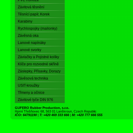
PVC Rohože
Závitová těsnění
Těsnící papír, Korek
Karabiny
Rychlospojky (mailonky)
Závěsná oka
Lanové napínáky
Lanové svorky
Závlačky a Pojistné kolíky
Klíče pro rozvodné skříně
Záslepky, Přísavky, Dorazy
Závěsová technika
USIT-kroužky
Třmeny a očnice
Závitové tyče DIN 976
GUFERO Rubber Production, s.r.o.
Horní Třešňovec 68, 563 01 Lanškroun, Czech Republic
IČO: 64791190
|
T: +420 469 333 666
|
M: +420 777 666 555