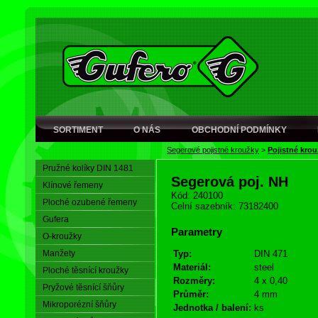
SORTIMENT
O NÁS
OBCHODNÍ PODMÍNKY
Segerové pojistné kroužky
>
Pojistné krou
Pružné kolíky DIN 1481
Segerová poj. NH
Klínové řemeny
Kód: 240100
Ploché ozubené řemeny
Celní sazebník: 73182400
Gufera
Parametry
O-kroužky
Manžety
Typ:
DIN 471
Materiál:
steel
Ploché těsnící kroužky
Rozměry:
4 x 0,40
Pryžové těsnící šňůry
Průměr:
4 mm
Mikroporézní šňůry
Jednotka / balení:
ks