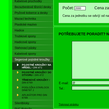
Kabelové průchodky
Bezazbestové těsnící desky
Počet:
Cena za 
Pryžové koberce a desky
Cena za jednotku se odvíjí od 
Mazací technika
Plastické mazivo
Hadice
POTŘEBUJETE PORADIT? N
Trubkové spony
Hadicové spony
Stahovací pásky
Kabelové spony
Segerové pojistné kroužky
POJISTNÉ KROUŽKY NA
HŘÍDEL
/
DIN 471
POJISTNÉ KROUŽKY DO
OTVORU
/
DIN 472
TŘMENOVÉ KROUŽKY
/
E-mail:
DIN 6799
PODLOŽKA STARLOCK
Tel.:
DIN6797 J
APLIKÁTOR PRO DIN
6799
Silentbloky
Tisknout stránku