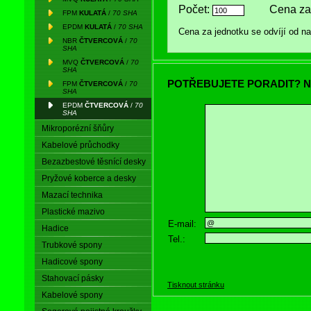
Počet:
Cena za
FPM
KULATÁ
/
70 SHA
EPDM
KULATÁ
/
70 SHA
Cena za jednotku se odvíjí od 
NBR
ČTVERCOVÁ
/
70
SHA
MVQ
ČTVERCOVÁ
/
70
SHA
POTŘEBUJETE PORADIT? N
FPM
ČTVERCOVÁ
/
70
SHA
EPDM
ČTVERCOVÁ
/
70
SHA
Mikroporézní šňůry
Kabelové průchodky
Bezazbestové těsnící desky
Pryžové koberce a desky
Mazací technika
Plastické mazivo
E-mail:
Hadice
Tel.:
Trubkové spony
Hadicové spony
Stahovací pásky
Tisknout stránku
Kabelové spony