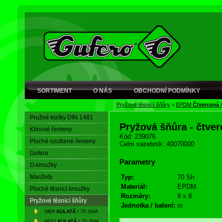
SORTIMENT
O NÁS
OBCHODNÍ PODMÍNKY
Pryžové těsnící šňůry
>
EPDM
Čtvercová
Pružné kolíky DIN 1481
Pryžová šňůra - čtv
Klínové řemeny
Kód: 239076
Ploché ozubené řemeny
Celní sazebník: 40070000
Gufera
Parametry
O-kroužky
Manžety
Typ:
70 Sh
Materiál:
EPDM
Ploché těsnící kroužky
Rozměry:
8 x 8
Pryžové těsnící šňůry
Jednotka / balení:
m
NBR
KULATÁ
/
70 SHA
MVQ
KULATÁ
/
70 SHA