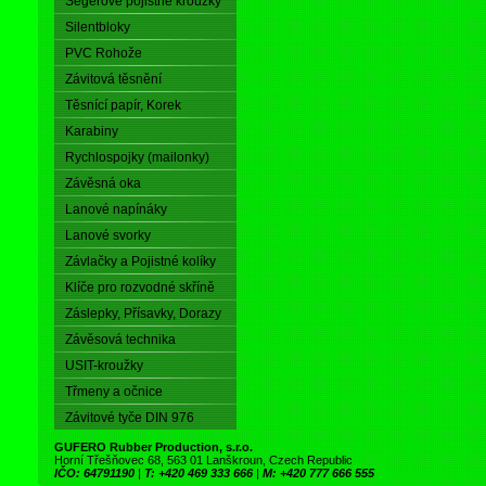
Segerové pojistné kroužky
Silentbloky
PVC Rohože
Závitová těsnění
Těsnící papír, Korek
Karabiny
Rychlospojky (mailonky)
Závěsná oka
Lanové napínáky
Lanové svorky
Závlačky a Pojistné kolíky
Klíče pro rozvodné skříně
Záslepky, Přísavky, Dorazy
Závěsová technika
USIT-kroužky
Třmeny a očnice
Závitové tyče DIN 976
GUFERO Rubber Production, s.r.o.
Horní Třešňovec 68, 563 01 Lanškroun, Czech Republic
IČO: 64791190
|
T: +420 469 333 666
|
M: +420 777 666 555