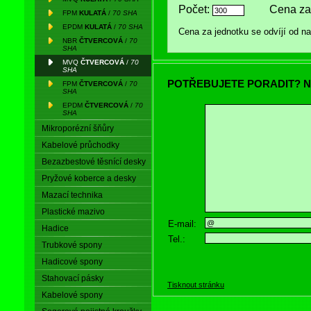
Počet:
Cena za
FPM
KULATÁ
/
70 SHA
EPDM
KULATÁ
/
70 SHA
Cena za jednotku se odvíjí od 
NBR
ČTVERCOVÁ
/
70
SHA
MVQ
ČTVERCOVÁ
/
70
SHA
POTŘEBUJETE PORADIT? N
FPM
ČTVERCOVÁ
/
70
SHA
EPDM
ČTVERCOVÁ
/
70
SHA
Mikroporézní šňůry
Kabelové průchodky
Bezazbestové těsnící desky
Pryžové koberce a desky
Mazací technika
Plastické mazivo
E-mail:
Hadice
Tel.:
Trubkové spony
Hadicové spony
Stahovací pásky
Tisknout stránku
Kabelové spony