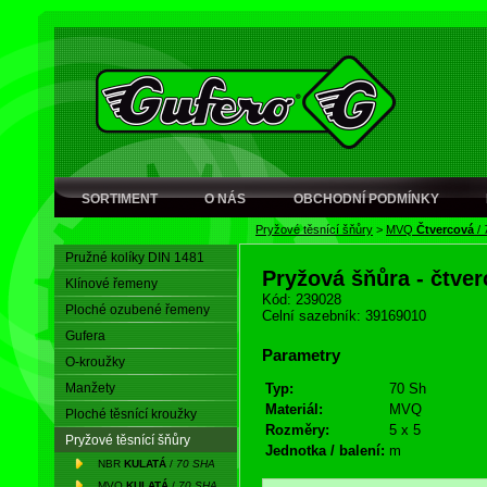
SORTIMENT
O NÁS
OBCHODNÍ PODMÍNKY
Pryžové těsnící šňůry
>
MVQ
Čtvercová
/
Pružné kolíky DIN 1481
Pryžová šňůra - čtve
Klínové řemeny
Kód: 239028
Ploché ozubené řemeny
Celní sazebník: 39169010
Gufera
Parametry
O-kroužky
Manžety
Typ:
70 Sh
Materiál:
MVQ
Ploché těsnící kroužky
Rozměry:
5 x 5
Pryžové těsnící šňůry
Jednotka / balení:
m
NBR
KULATÁ
/
70 SHA
MVQ
KULATÁ
/
70 SHA