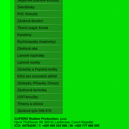
Segerové pojistné kroužky
Silentbloky
PVC Rohože
Závitová těsnění
Těsnící papír, Korek
Karabiny
Rychlospojky (mailonky)
Závěsná oka
Lanové napínáky
Lanové svorky
Závlačky a Pojistné kolíky
Klíče pro rozvodné skříně
Záslepky, Přísavky, Dorazy
Závěsová technika
USIT-kroužky
Třmeny a očnice
Závitové tyče DIN 976
GUFERO Rubber Production, s.r.o.
Horní Třešňovec 68, 563 01 Lanškroun, Czech Republic
IČO: 64791190
|
T: +420 469 333 666
|
M: +420 777 666 555