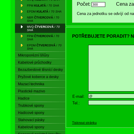
Počet:
Cena za
FPM
KULATÁ
/
70 SHA
EPDM
KULATÁ
/
70 SHA
Cena za jednotku se odvíjí od 
NBR
ČTVERCOVÁ
/
70
SHA
MVQ
ČTVERCOVÁ
/
70
SHA
POTŘEBUJETE PORADIT? N
FPM
ČTVERCOVÁ
/
70
SHA
EPDM
ČTVERCOVÁ
/
70
SHA
Mikroporézní šňůry
Kabelové průchodky
Bezazbestové těsnící desky
Pryžové koberce a desky
Mazací technika
Plastické mazivo
E-mail:
Hadice
Tel.:
Trubkové spony
Hadicové spony
Stahovací pásky
Tisknout stránku
Kabelové spony