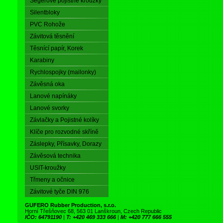
Segerové pojistné kroužky
Silentbloky
PVC Rohože
Závitová těsnění
Těsnící papír, Korek
Karabiny
Rychlospojky (mailonky)
Závěsná oka
Lanové napínáky
Lanové svorky
Závlačky a Pojistné kolíky
Klíče pro rozvodné skříně
Záslepky, Přísavky, Dorazy
Závěsová technika
USIT-kroužky
Třmeny a očnice
Závitové tyče DIN 976
GUFERO Rubber Production, s.r.o.
Horní Třešňovec 68, 563 01 Lanškroun, Czech Republic
IČO: 64791190
|
T: +420 469 333 666
|
M: +420 777 666 555