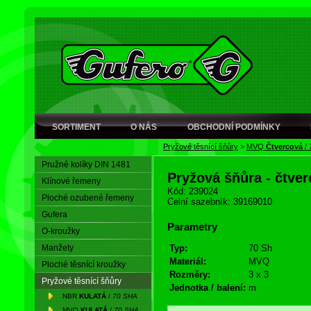
SORTIMENT
O NÁS
OBCHODNÍ PODMÍNKY
Pryžové těsnící šňůry
>
MVQ
Čtvercová
/
Pružné kolíky DIN 1481
Pryžová šňůra - čtve
Klínové řemeny
Kód: 239024
Ploché ozubené řemeny
Celní sazebník: 39169010
Gufera
Parametry
O-kroužky
Manžety
Typ:
70 Sh
Materiál:
MVQ
Ploché těsnící kroužky
Rozměry:
3 x 3
Pryžové těsnící šňůry
Jednotka / balení:
m
NBR
KULATÁ
/
70 SHA
MVQ
KULATÁ
/
70 SHA