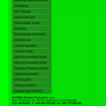
Segerové pojistné kroužky
Silentbloky
PVC Rohože
Závitová těsnění
Těsnící papír, Korek
Karabiny
Rychlospojky (mailonky)
Závěsná oka
Lanové napínáky
Lanové svorky
Závlačky a Pojistné kolíky
Klíče pro rozvodné skříně
Záslepky, Přísavky, Dorazy
Závěsová technika
USIT-kroužky
Třmeny a očnice
Závitové tyče DIN 976
GUFERO Rubber Production, s.r.o.
Horní Třešňovec 68, 563 01 Lanškroun, Czech Republic
IČO: 64791190
|
T: +420 469 333 666
|
M: +420 777 666 555