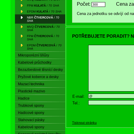
Počet:
Cena za
FPM
KULATÁ
/
70 SHA
EPDM
KULATÁ
/
70 SHA
Cena za jednotku se odvíjí od 
NBR
ČTVERCOVÁ
/
70
SHA
MVQ
ČTVERCOVÁ
/
70
SHA
POTŘEBUJETE PORADIT? N
FPM
ČTVERCOVÁ
/
70
SHA
EPDM
ČTVERCOVÁ
/
70
SHA
Mikroporézní šňůry
Kabelové průchodky
Bezazbestové těsnící desky
Pryžové koberce a desky
Mazací technika
Plastické mazivo
E-mail:
Hadice
Tel.:
Trubkové spony
Hadicové spony
Stahovací pásky
Tisknout stránku
Kabelové spony