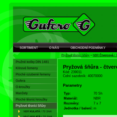
SORTIMENT
O NÁS
OBCHODNÍ PODMÍNKY
Pryžové těsnící šňůry
>
NBR
Čtvercová
/
Pružné kolíky DIN 1481
Pryžová šňůra - čtve
Klínové řemeny
Kód: 239011
Ploché ozubené řemeny
Celní sazebník: 40070000
Gufera
Parametry
O-kroužky
Manžety
Typ:
70 Sh
Materiál:
NBR
Ploché těsnící kroužky
Rozměry:
7 x 7
Pryžové těsnící šňůry
Jednotka / balení:
m
NBR
KULATÁ
/
70 SHA
MVQ
KULATÁ
/
70 SHA