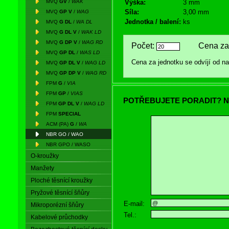
MVQ
GV
/
WAK
Výška:
3 mm
Síla:
3,00 mm
MVQ
GP V
/
WAG
Jednotka / balení:
ks
MVQ
G DL
/
WA DL
MVQ
G DL V
/
WAK LD
MVQ
G DP V
/
WAG RD
Počet:
Cena za 
MVQ
GP DL
/
WAS LD
Cena za jednotku se odvíjí od 
MVQ
GP DL V
/
WAG LD
MVQ
GP DP V
/
WAG RD
FPM
G
/
VIA
FPM
GP
/
VIAS
POTŘEBUJETE PORADIT? N
FPM
GP DL V
/
WAG LD
FPM
SPECIAL
ACM (PA)
G
/
WA
NBR GO / WAO
NBR GPO / WASO
O-kroužky
Manžety
Ploché těsnící kroužky
Pryžové těsnící šňůry
E-mail:
Mikroporézní šňůry
Tel.:
Kabelové průchodky