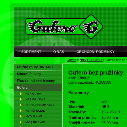
SORTIMENT
O NÁS
OBCHODNÍ PODMÍNKY
Gufera
>
NBR GO / WAO
>
Gufero bez pru
Pružné kolíky DIN 1481
Gufero bez pružinky
Klínové řemeny
Kód: 238062
Ploché ozubené řemeny
Celní sazebník: 40169300
Gufera
Parametry
NBR
G
/
WA
NBR
GP
/
WAS
Typ:
GO
NBR
GP DS AV
/
A/BS
Materiál:
NBR
NBR
SPECIAL
Rozměry:
15 x 23 x 3
MVQ
G
/
WA
Vnitřní průměr:
15,00 mm
MVQ
GP
/
WAS
Vnější průměr:
23,00 mm