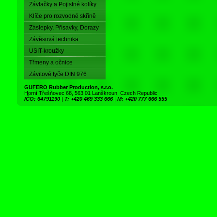
Závlačky a Pojistné kolíky
Klíče pro rozvodné skříně
Záslepky, Přísavky, Dorazy
Závěsová technika
USIT-kroužky
Třmeny a očnice
Závitové tyče DIN 976
GUFERO Rubber Production, s.r.o.
Horní Třešňovec 68, 563 01 Lanškroun, Czech Republic
IČO: 64791190
|
T: +420 469 333 666
|
M: +420 777 666 555