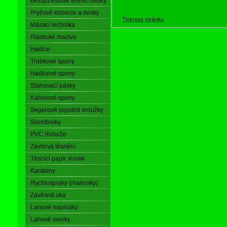
Bezazbestové těsnící desky
Pryžové koberce a desky
Tisknout stránku
Mazací technika
Plastické mazivo
Hadice
Trubkové spony
Hadicové spony
Stahovací pásky
Kabelové spony
Segerové pojistné kroužky
Silentbloky
PVC Rohože
Závitová těsnění
Těsnící papír, Korek
Karabiny
Rychlospojky (mailonky)
Závěsná oka
Lanové napínáky
Lanové svorky