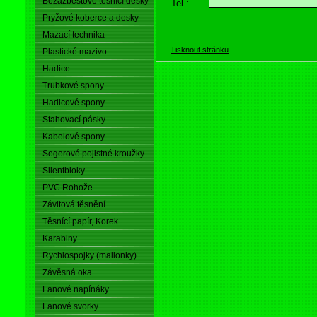
Bezazbestové těsnící desky
Tel.:
Pryžové koberce a desky
Mazací technika
Tisknout stránku
Plastické mazivo
Hadice
Trubkové spony
Hadicové spony
Stahovací pásky
Kabelové spony
Segerové pojistné kroužky
Silentbloky
PVC Rohože
Závitová těsnění
Těsnící papír, Korek
Karabiny
Rychlospojky (mailonky)
Závěsná oka
Lanové napínáky
Lanové svorky