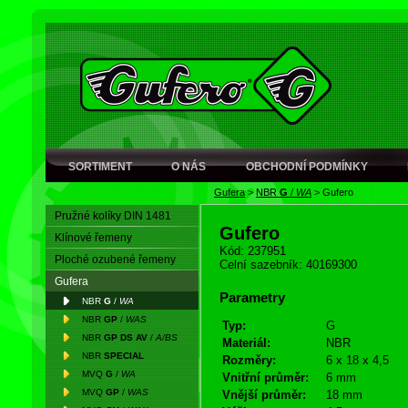
SORTIMENT
O NÁS
OBCHODNÍ PODMÍNKY
Gufera
>
NBR
G
/
WA
>
Gufero
Pružné kolíky DIN 1481
Gufero
Klínové řemeny
Kód: 237951
Ploché ozubené řemeny
Celní sazebník: 40169300
Gufera
Parametry
NBR
G
/
WA
NBR
GP
/
WAS
Typ:
G
NBR
GP DS AV
/
A/BS
Materiál:
NBR
NBR
SPECIAL
Rozměry:
6 x 18 x 4,5
MVQ
G
/
WA
Vnitřní průměr:
6 mm
MVQ
GP
/
WAS
Vnější průměr:
18 mm