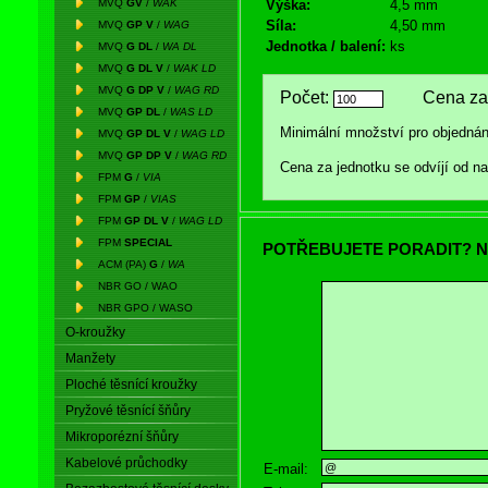
MVQ
GV
/
WAK
Výška:
4,5 mm
Síla:
4,50 mm
MVQ
GP V
/
WAG
Jednotka / balení:
ks
MVQ
G DL
/
WA DL
MVQ
G DL V
/
WAK LD
MVQ
G DP V
/
WAG RD
Počet:
Cena za 
MVQ
GP DL
/
WAS LD
Minimální množství pro objednán
MVQ
GP DL V
/
WAG LD
MVQ
GP DP V
/
WAG RD
Cena za jednotku se odvíjí od 
FPM
G
/
VIA
FPM
GP
/
VIAS
FPM
GP DL V
/
WAG LD
FPM
SPECIAL
POTŘEBUJETE PORADIT? N
ACM (PA)
G
/
WA
NBR GO / WAO
NBR GPO / WASO
O-kroužky
Manžety
Ploché těsnící kroužky
Pryžové těsnící šňůry
Mikroporézní šňůry
Kabelové průchodky
E-mail: