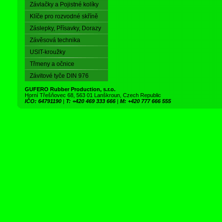
Závlačky a Pojistné kolíky
Klíče pro rozvodné skříně
Záslepky, Přísavky, Dorazy
Závěsová technika
USIT-kroužky
Třmeny a očnice
Závitové tyče DIN 976
GUFERO Rubber Production, s.r.o.
Horní Třešňovec 68, 563 01 Lanškroun, Czech Republic
IČO: 64791190
|
T: +420 469 333 666
|
M: +420 777 666 555