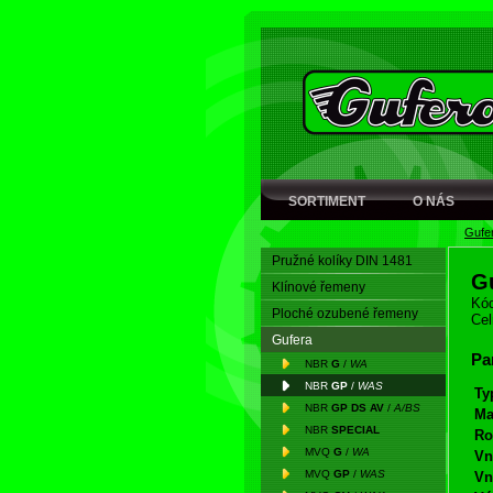
SORTIMENT
O NÁS
Gufe
Pružné kolíky DIN 1481
G
Klínové řemeny
Kód
Ploché ozubené řemeny
Cel
Gufera
Pa
NBR
G
/
WA
NBR
GP
/
WAS
Ty
NBR
GP DS AV
/
A/BS
Ma
NBR
SPECIAL
Ro
MVQ
G
/
WA
Vn
MVQ
GP
/
WAS
Vn