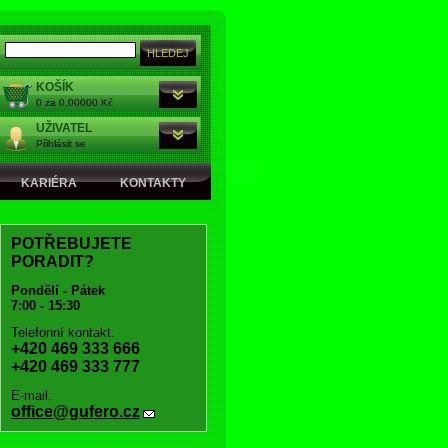
KOŠÍK
0 za 0,00000 Kč
UŽIVATEL
Přihlásit se
KARIÉRA
KONTAKTY
POTŘEBUJETE
PORADIT?
Pondělí - Pátek
7:00 - 15:30
Telefonní kontakt:
+420 469 333 666
+420 469 333 777
E-mail:
office@gufero.cz