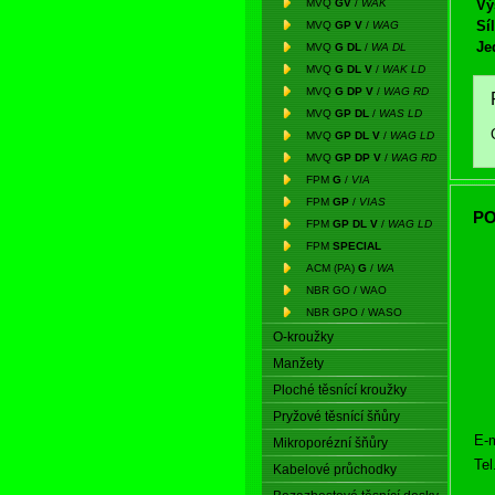
MVQ
GV
/
WAK
Vý
Síl
MVQ
GP V
/
WAG
Je
MVQ
G DL
/
WA DL
MVQ
G DL V
/
WAK LD
MVQ
G DP V
/
WAG RD
MVQ
GP DL
/
WAS LD
MVQ
GP DL V
/
WAG LD
MVQ
GP DP V
/
WAG RD
FPM
G
/
VIA
FPM
GP
/
VIAS
PO
FPM
GP DL V
/
WAG LD
FPM
SPECIAL
ACM (PA)
G
/
WA
NBR GO / WAO
NBR GPO / WASO
O-kroužky
Manžety
Ploché těsnící kroužky
Pryžové těsnící šňůry
E-m
Mikroporézní šňůry
Tel
Kabelové průchodky