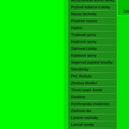
Bezazbestové těsnící desky
Pryžové koberce a desky
Tis
Mazací technika
Plastické mazivo
Hadice
Trubkové spony
Hadicové spony
Stahovací pásky
Kabelové spony
Segerové pojistné kroužky
Silentbloky
PVC Rohože
Závitová těsnění
Těsnící papír, Korek
Karabiny
Rychlospojky (mailonky)
Závěsná oka
Lanové napínáky
Lanové svorky