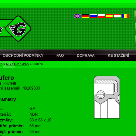
OBCHODNÍ PODMÍNKY
FAQ
DOPRAVA
KE STAŽENÍ
ra
>
NBR
GP
/
WAS
>
Gufero
ufero
: 237949
ní sazebník: 40169300
rametry
p:
GP
teriál:
NBR
změry:
53 x 68 x 10
itřní průměr:
53 mm
ější průměr:
68 mm