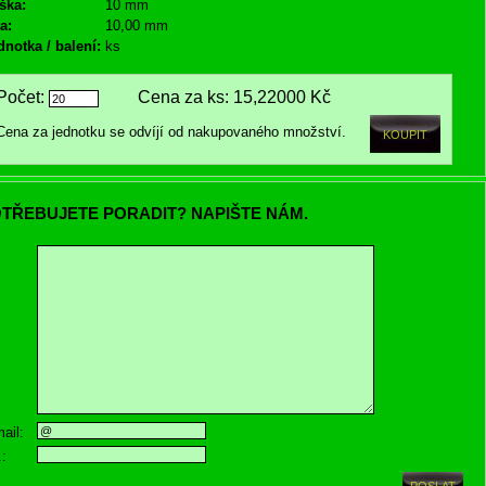
ška:
10 mm
a:
10,00 mm
dnotka / balení:
ks
Počet:
Cena za ks:
15,22000 Kč
Cena za jednotku se odvíjí od nakupovaného množství.
TŘEBUJETE PORADIT? NAPIŠTE NÁM.
ail:
.: