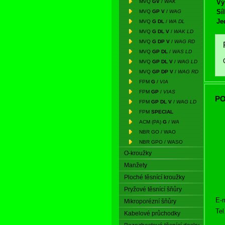
MVQ
GV
/
WAK
Vý
Síl
MVQ
GP V
/
WAG
Je
MVQ
G DL
/
WA DL
MVQ
G DL V
/
WAK LD
MVQ
G DP V
/
WAG RD
MVQ
GP DL
/
WAS LD
MVQ
GP DL V
/
WAG LD
MVQ
GP DP V
/
WAG RD
FPM
G
/
VIA
FPM
GP
/
VIAS
PO
FPM
GP DL V
/
WAG LD
FPM
SPECIAL
ACM (PA)
G
/
WA
NBR GO / WAO
NBR GPO / WASO
O-kroužky
Manžety
Ploché těsnící kroužky
Pryžové těsnící šňůry
E-m
Mikroporézní šňůry
Tel
Kabelové průchodky