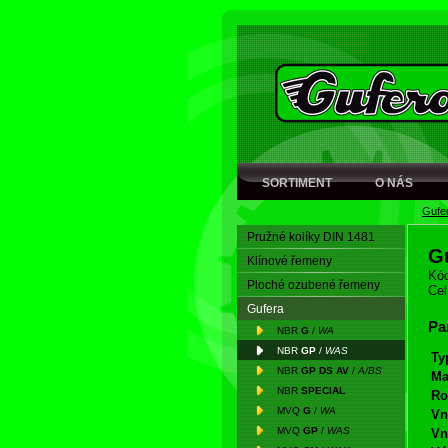
SORTIMENT
O NÁS
Gufe
Pružné kolíky DIN 1481
G
Klínové řemeny
Kód
Ploché ozubené řemeny
Cel
Gufera
Pa
NBR
G
/
WA
NBR
GP
/
WAS
Ty
NBR
GP DS AV
/
A/BS
Ma
NBR
SPECIAL
Ro
MVQ
G
/
WA
Vn
MVQ
GP
/
WAS
Vn