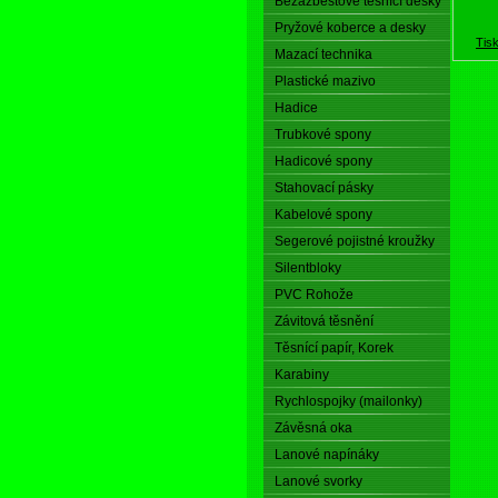
Bezazbestové těsnící desky
Pryžové koberce a desky
Tis
Mazací technika
Plastické mazivo
Hadice
Trubkové spony
Hadicové spony
Stahovací pásky
Kabelové spony
Segerové pojistné kroužky
Silentbloky
PVC Rohože
Závitová těsnění
Těsnící papír, Korek
Karabiny
Rychlospojky (mailonky)
Závěsná oka
Lanové napínáky
Lanové svorky