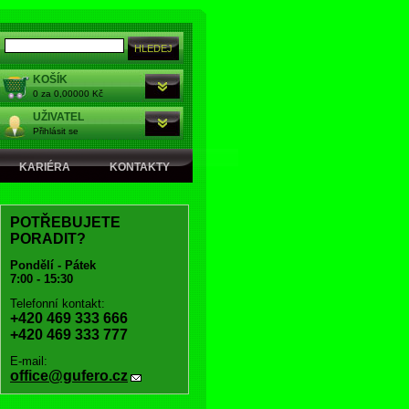
KOŠÍK
0 za 0,00000 Kč
UŽIVATEL
Přihlásit se
KARIÉRA
KONTAKTY
POTŘEBUJETE
PORADIT?
Pondělí - Pátek
7:00 - 15:30
Telefonní kontakt:
+420 469 333 666
+420 469 333 777
E-mail:
office@gufero.cz