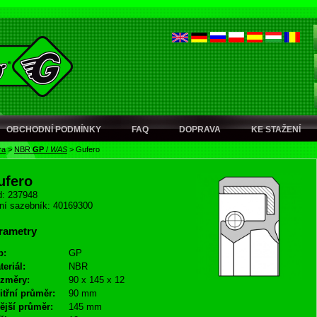
OBCHODNÍ PODMÍNKY
FAQ
DOPRAVA
KE STAŽENÍ
ra
>
NBR
GP
/
WAS
>
Gufero
ufero
: 237948
ní sazebník: 40169300
rametry
p:
GP
teriál:
NBR
změry:
90 x 145 x 12
itřní průměr:
90 mm
ější průměr:
145 mm