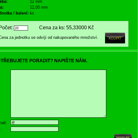
ška:
12 mm
a:
12,00 mm
dnotka / balení:
ks
Počet:
Cena za ks:
55,33000 Kč
Cena za jednotku se odvíjí od nakupovaného množství.
TŘEBUJETE PORADIT? NAPIŠTE NÁM.
ail:
.: