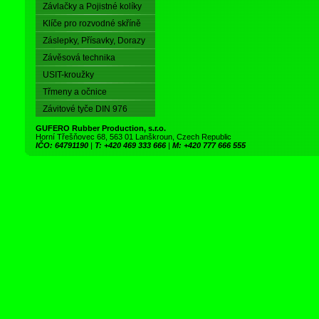
Závlačky a Pojistné kolíky
Klíče pro rozvodné skříně
Záslepky, Přísavky, Dorazy
Závěsová technika
USIT-kroužky
Třmeny a očnice
Závitové tyče DIN 976
GUFERO Rubber Production, s.r.o.
Horní Třešňovec 68, 563 01 Lanškroun, Czech Republic
IČO: 64791190
|
T: +420 469 333 666
|
M: +420 777 666 555