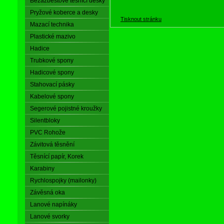
Bezazbestové těsnící desky
Pryžové koberce a desky
Tisknout stránku
Mazací technika
Plastické mazivo
Hadice
Trubkové spony
Hadicové spony
Stahovací pásky
Kabelové spony
Segerové pojistné kroužky
Silentbloky
PVC Rohože
Závitová těsnění
Těsnící papír, Korek
Karabiny
Rychlospojky (mailonky)
Závěsná oka
Lanové napínáky
Lanové svorky