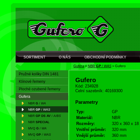
SORTIMENT
O NÁS
OBCHODNÍ PODMÍNKY
Gufera
>
NBR
GP
/
WAS
>
Gufero
Pružné kolíky DIN 1481
Gufero
Klínové řemeny
Kód: 234928
Ploché ozubené řemeny
Celní sazebník: 40169300
Gufera
Parametry
NBR
G
/
WA
NBR
GP
/
WAS
Typ:
GP
NBR
GP DS AV
/
A/BS
Materiál:
NBR
NBR
SPECIAL
Rozměry:
320 x 360 x 18
MVQ
G
/
WA
Vnitřní průměr:
320 mm
MVQ
GP
/
WAS
Vnější průměr:
360 mm