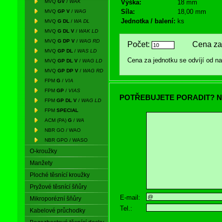
MVQ
GV
/
WAK
Výška:
18 mm
Síla:
18,00 mm
MVQ
GP V
/
WAG
Jednotka / balení:
ks
MVQ
G DL
/
WA DL
MVQ
G DL V
/
WAK LD
MVQ
G DP V
/
WAG RD
Počet:
Cena za 
MVQ
GP DL
/
WAS LD
Cena za jednotku se odvíjí od 
MVQ
GP DL V
/
WAG LD
MVQ
GP DP V
/
WAG RD
FPM
G
/
VIA
FPM
GP
/
VIAS
POTŘEBUJETE PORADIT? N
FPM
GP DL V
/
WAG LD
FPM
SPECIAL
ACM (PA)
G
/
WA
NBR GO / WAO
NBR GPO / WASO
O-kroužky
Manžety
Ploché těsnící kroužky
Pryžové těsnící šňůry
E-mail:
Mikroporézní šňůry
Tel.:
Kabelové průchodky