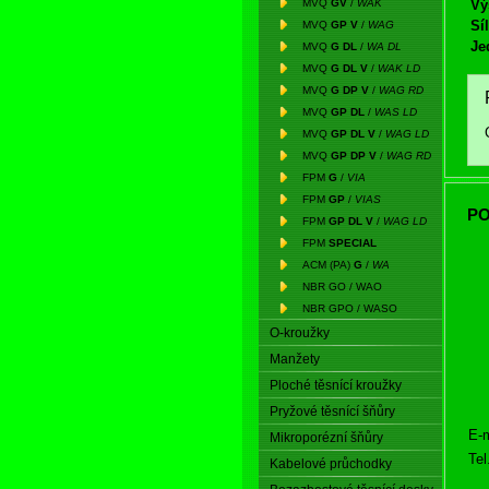
MVQ
GV
/
WAK
Vý
Síl
MVQ
GP V
/
WAG
Je
MVQ
G DL
/
WA DL
MVQ
G DL V
/
WAK LD
MVQ
G DP V
/
WAG RD
MVQ
GP DL
/
WAS LD
MVQ
GP DL V
/
WAG LD
MVQ
GP DP V
/
WAG RD
FPM
G
/
VIA
FPM
GP
/
VIAS
PO
FPM
GP DL V
/
WAG LD
FPM
SPECIAL
ACM (PA)
G
/
WA
NBR GO / WAO
NBR GPO / WASO
O-kroužky
Manžety
Ploché těsnící kroužky
Pryžové těsnící šňůry
E-m
Mikroporézní šňůry
Tel
Kabelové průchodky