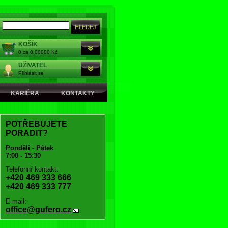
KOŠÍK
0 za 0,00000 Kč
UŽIVATEL
Přihlásit se
KARIÉRA
KONTAKTY
POTŘEBUJETE
PORADIT?
Pondělí - Pátek
7:00 - 15:30
Telefonní kontakt:
+420 469 333 666
+420 469 333 777
E-mail:
office@gufero.cz