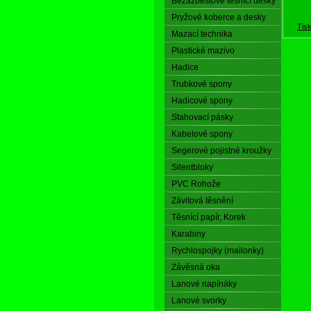
Bezazbestové těsnící desky
Pryžové koberce a desky
Tis
Mazací technika
Plastické mazivo
Hadice
Trubkové spony
Hadicové spony
Stahovací pásky
Kabelové spony
Segerové pojistné kroužky
Silentbloky
PVC Rohože
Závitová těsnění
Těsnící papír, Korek
Karabiny
Rychlospojky (mailonky)
Závěsná oka
Lanové napínáky
Lanové svorky