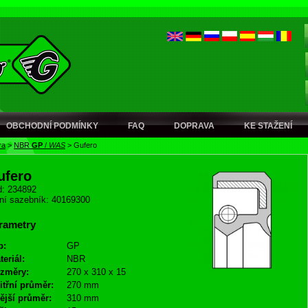
OBCHODNÍ PODMÍNKY
FAQ
DOPRAVA
KE STAŽENÍ
ra
>
NBR
GP
/
WAS
>
Gufero
ufero
: 234892
ní sazebník: 40169300
rametry
p:
GP
teriál:
NBR
změry:
270 x 310 x 15
itřní průměr:
270 mm
ější průměr:
310 mm