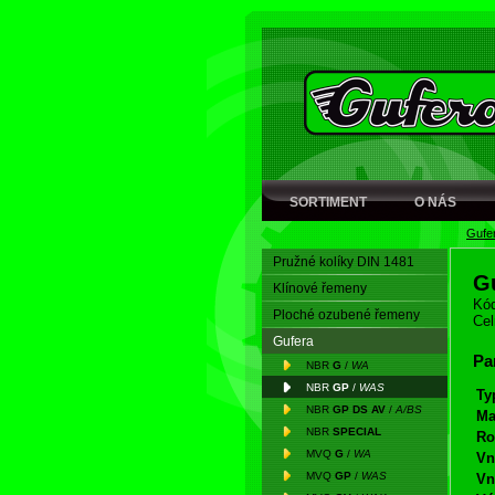
SORTIMENT
O NÁS
Gufe
Pružné kolíky DIN 1481
G
Klínové řemeny
Kód
Ploché ozubené řemeny
Cel
Gufera
Pa
NBR
G
/
WA
NBR
GP
/
WAS
Ty
NBR
GP DS AV
/
A/BS
Ma
NBR
SPECIAL
Ro
MVQ
G
/
WA
Vn
MVQ
GP
/
WAS
Vn