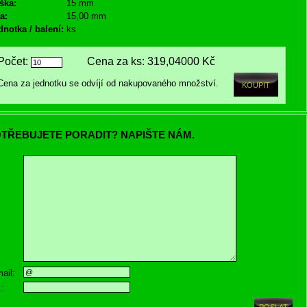
ška:
15 mm
a:
15,00 mm
dnotka / balení:
ks
Počet:
Cena za ks:
319,04000 Kč
Cena za jednotku se odvíjí od nakupovaného množství.
TŘEBUJETE PORADIT? NAPIŠTE NÁM.
ail:
.: