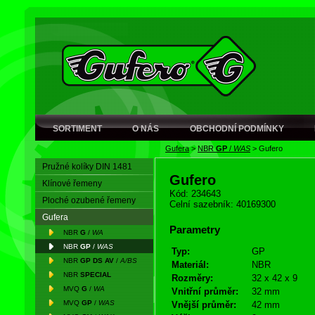
SORTIMENT
O NÁS
OBCHODNÍ PODMÍNKY
Gufera
>
NBR
GP
/
WAS
>
Gufero
Pružné kolíky DIN 1481
Gufero
Klínové řemeny
Kód: 234643
Ploché ozubené řemeny
Celní sazebník: 40169300
Gufera
Parametry
NBR
G
/
WA
NBR
GP
/
WAS
Typ:
GP
NBR
GP DS AV
/
A/BS
Materiál:
NBR
NBR
SPECIAL
Rozměry:
32 x 42 x 9
MVQ
G
/
WA
Vnitřní průměr:
32 mm
MVQ
GP
/
WAS
Vnější průměr:
42 mm