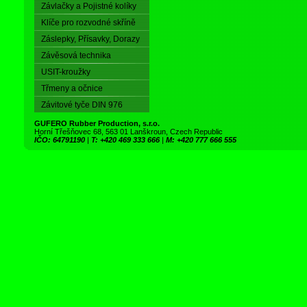
Závlačky a Pojistné kolíky
Klíče pro rozvodné skříně
Záslepky, Přísavky, Dorazy
Závěsová technika
USIT-kroužky
Třmeny a očnice
Závitové tyče DIN 976
GUFERO Rubber Production, s.r.o.
Horní Třešňovec 68, 563 01 Lanškroun, Czech Republic
IČO: 64791190
|
T: +420 469 333 666
|
M: +420 777 666 555