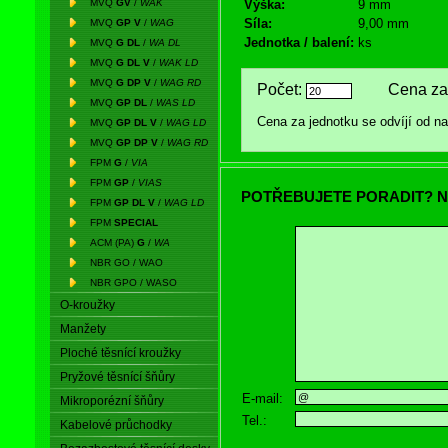
MVQ
GV
/
WAK
Výška:
9 mm
Síla:
9,00 mm
MVQ
GP V
/
WAG
Jednotka / balení:
ks
MVQ
G DL
/
WA DL
MVQ
G DL V
/
WAK LD
MVQ
G DP V
/
WAG RD
Počet:
Cena za 
MVQ
GP DL
/
WAS LD
Cena za jednotku se odvíjí od 
MVQ
GP DL V
/
WAG LD
MVQ
GP DP V
/
WAG RD
FPM
G
/
VIA
FPM
GP
/
VIAS
POTŘEBUJETE PORADIT? N
FPM
GP DL V
/
WAG LD
FPM
SPECIAL
ACM (PA)
G
/
WA
NBR GO / WAO
NBR GPO / WASO
O-kroužky
Manžety
Ploché těsnící kroužky
Pryžové těsnící šňůry
E-mail:
Mikroporézní šňůry
Tel.:
Kabelové průchodky