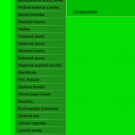
Bezazbestové těsnící desky
Pryžové koberce a desky
Tisknout stránku
Mazací technika
Plastické mazivo
Hadice
Trubkové spony
Hadicové spony
Stahovací pásky
Kabelové spony
Segerové pojistné kroužky
Silentbloky
PVC Rohože
Závitová těsnění
Těsnící papír, Korek
Karabiny
Rychlospojky (mailonky)
Závěsná oka
Lanové napínáky
Lanové svorky