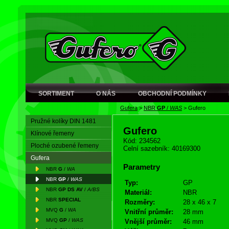
SORTIMENT
O NÁS
OBCHODNÍ PODMÍNKY
Gufera
>
NBR
GP
/
WAS
>
Gufero
Pružné kolíky DIN 1481
Gufero
Klínové řemeny
Kód: 234562
Ploché ozubené řemeny
Celní sazebník: 40169300
Gufera
Parametry
NBR
G
/
WA
NBR
GP
/
WAS
Typ:
GP
NBR
GP DS AV
/
A/BS
Materiál:
NBR
NBR
SPECIAL
Rozměry:
28 x 46 x 7
MVQ
G
/
WA
Vnitřní průměr:
28 mm
MVQ
GP
/
WAS
Vnější průměr:
46 mm