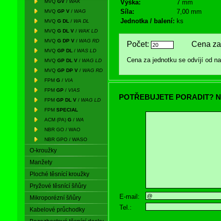
MVQ
GV
/
WAK
Výška:
7 mm
Síla:
7,00 mm
MVQ
GP V
/
WAG
Jednotka / balení:
ks
MVQ
G DL
/
WA DL
MVQ
G DL V
/
WAK LD
MVQ
G DP V
/
WAG RD
Počet:
Cena za 
MVQ
GP DL
/
WAS LD
Cena za jednotku se odvíjí od 
MVQ
GP DL V
/
WAG LD
MVQ
GP DP V
/
WAG RD
FPM
G
/
VIA
FPM
GP
/
VIAS
POTŘEBUJETE PORADIT? N
FPM
GP DL V
/
WAG LD
FPM
SPECIAL
ACM (PA)
G
/
WA
NBR GO / WAO
NBR GPO / WASO
O-kroužky
Manžety
Ploché těsnící kroužky
Pryžové těsnící šňůry
E-mail:
Mikroporézní šňůry
Tel.:
Kabelové průchodky