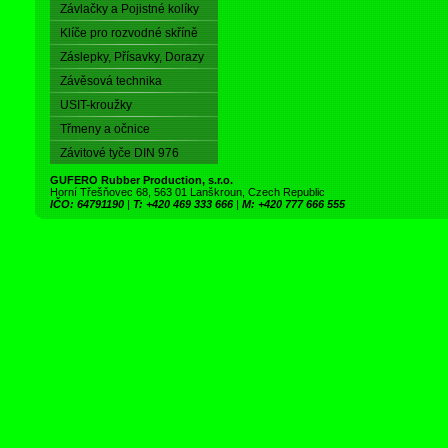
Závlačky a Pojistné kolíky
Klíče pro rozvodné skříně
Záslepky, Přísavky, Dorazy
Závěsová technika
USIT-kroužky
Třmeny a očnice
Závitové tyče DIN 976
GUFERO Rubber Production, s.r.o.
Horní Třešňovec 68, 563 01 Lanškroun, Czech Republic
IČO: 64791190
|
T: +420 469 333 666
|
M: +420 777 666 555