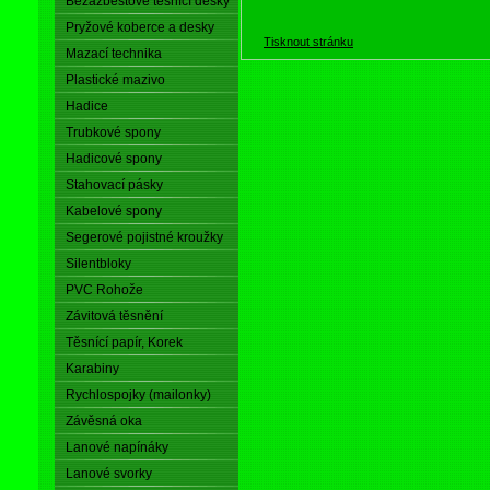
Bezazbestové těsnící desky
Pryžové koberce a desky
Tisknout stránku
Mazací technika
Plastické mazivo
Hadice
Trubkové spony
Hadicové spony
Stahovací pásky
Kabelové spony
Segerové pojistné kroužky
Silentbloky
PVC Rohože
Závitová těsnění
Těsnící papír, Korek
Karabiny
Rychlospojky (mailonky)
Závěsná oka
Lanové napínáky
Lanové svorky