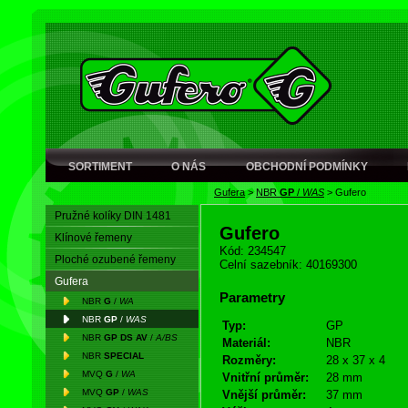
SORTIMENT
O NÁS
OBCHODNÍ PODMÍNKY
Gufera
>
NBR
GP
/
WAS
>
Gufero
Pružné kolíky DIN 1481
Gufero
Klínové řemeny
Kód: 234547
Ploché ozubené řemeny
Celní sazebník: 40169300
Gufera
Parametry
NBR
G
/
WA
NBR
GP
/
WAS
Typ:
GP
NBR
GP DS AV
/
A/BS
Materiál:
NBR
NBR
SPECIAL
Rozměry:
28 x 37 x 4
MVQ
G
/
WA
Vnitřní průměr:
28 mm
MVQ
GP
/
WAS
Vnější průměr:
37 mm