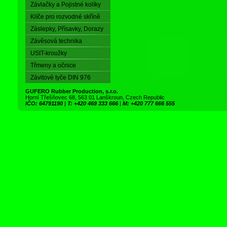
Závlačky a Pojistné kolíky
Klíče pro rozvodné skříně
Záslepky, Přísavky, Dorazy
Závěsová technika
USIT-kroužky
Třmeny a očnice
Závitové tyče DIN 976
GUFERO Rubber Production, s.r.o.
Horní Třešňovec 68, 563 01 Lanškroun, Czech Republic
IČO: 64791190
|
T: +420 469 333 666
|
M: +420 777 666 555