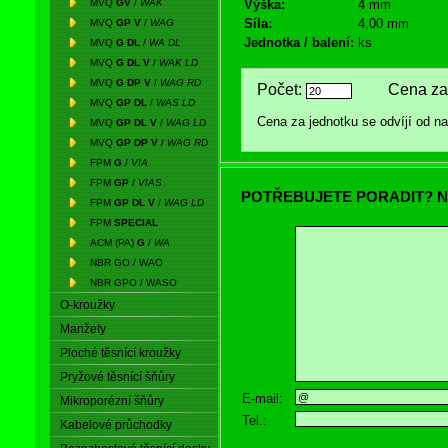
MVQ
GV
/
WAK
Výška:
4 mm
Síla:
4,00 mm
MVQ
GP V
/
WAG
Jednotka / balení:
ks
MVQ
G DL
/
WA DL
MVQ
G DL V
/
WAK LD
MVQ
G DP V
/
WAG RD
Počet:
Cena za 
MVQ
GP DL
/
WAS LD
Cena za jednotku se odvíjí od 
MVQ
GP DL V
/
WAG LD
MVQ
GP DP V
/
WAG RD
FPM
G
/
VIA
FPM
GP
/
VIAS
POTŘEBUJETE PORADIT? N
FPM
GP DL V
/
WAG LD
FPM
SPECIAL
ACM (PA)
G
/
WA
NBR GO / WAO
NBR GPO / WASO
O-kroužky
Manžety
Ploché těsnící kroužky
Pryžové těsnící šňůry
E-mail:
Mikroporézní šňůry
Tel.:
Kabelové průchodky