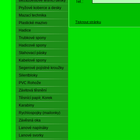
Bezazbestové těsnící desky
Tel.:
Pryžové koberce a desky
Mazací technika
Tisknout stránku
Plastické mazivo
Hadice
Trubkové spony
Hadicové spony
Stahovací pásky
Kabelové spony
Segerové pojistné kroužky
Silentbloky
PVC Rohože
Závitová těsnění
Těsnící papír, Korek
Karabiny
Rychlospojky (mailonky)
Závěsná oka
Lanové napínáky
Lanové svorky