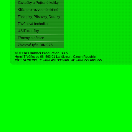
Závlačky a Pojistné kolíky
Klíče pro rozvodné skříně
Záslepky, Přísavky, Dorazy
Závěsová technika
USIT-kroužky
Třmeny a očnice
Závitové tyče DIN 976
GUFERO Rubber Production, s.r.o.
Horní Třešňovec 68, 563 01 Lanškroun, Czech Republic
IČO: 64791190
|
T: +420 469 333 666
|
M: +420 777 666 555