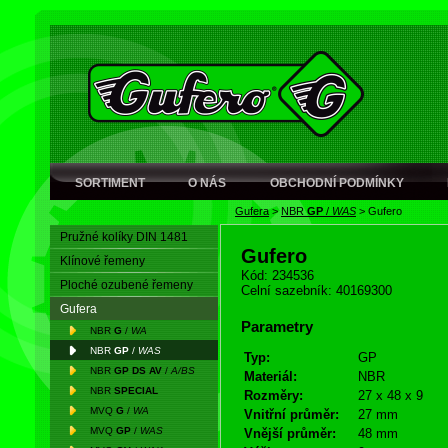
SORTIMENT
O NÁS
OBCHODNÍ PODMÍNKY
Gufera
>
NBR
GP
/
WAS
>
Gufero
Pružné kolíky DIN 1481
Gufero
Klínové řemeny
Kód: 234536
Ploché ozubené řemeny
Celní sazebník: 40169300
Gufera
Parametry
NBR
G
/
WA
NBR
GP
/
WAS
Typ:
GP
NBR
GP DS AV
/
A/BS
Materiál:
NBR
NBR
SPECIAL
Rozměry:
27 x 48 x 9
MVQ
G
/
WA
Vnitřní průměr:
27 mm
MVQ
GP
/
WAS
Vnější průměr:
48 mm