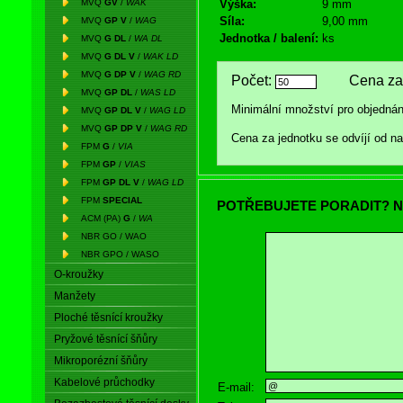
MVQ
GV
/
WAK
Výška:
9 mm
Síla:
9,00 mm
MVQ
GP V
/
WAG
Jednotka / balení:
ks
MVQ
G DL
/
WA DL
MVQ
G DL V
/
WAK LD
MVQ
G DP V
/
WAG RD
Počet:
Cena za 
MVQ
GP DL
/
WAS LD
Minimální množství pro objednán
MVQ
GP DL V
/
WAG LD
MVQ
GP DP V
/
WAG RD
Cena za jednotku se odvíjí od 
FPM
G
/
VIA
FPM
GP
/
VIAS
FPM
GP DL V
/
WAG LD
FPM
SPECIAL
POTŘEBUJETE PORADIT? N
ACM (PA)
G
/
WA
NBR GO / WAO
NBR GPO / WASO
O-kroužky
Manžety
Ploché těsnící kroužky
Pryžové těsnící šňůry
Mikroporézní šňůry
Kabelové průchodky
E-mail: