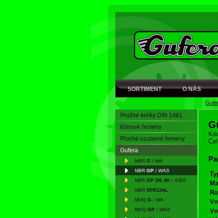
SORTIMENT
O NÁS
Gufe
Pružné kolíky DIN 1481
G
Klínové řemeny
Kód
Ploché ozubené řemeny
Cel
Gufera
Pa
NBR
G
/
WA
NBR
GP
/
WAS
Ty
NBR
GP DS AV
/
A/BS
Ma
NBR
SPECIAL
Ro
MVQ
G
/
WA
Vn
MVQ
GP
/
WAS
Vn