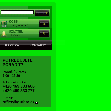
KOŠÍK
0 za 0,00000 Kč
UŽIVATEL
Přihlásit se
KARIÉRA
KONTAKTY
POTŘEBUJETE
PORADIT?
Pondělí - Pátek
7:00 - 15:30
Telefonní kontakt:
+420 469 333 666
+420 469 333 777
E-mail:
office@gufero.cz