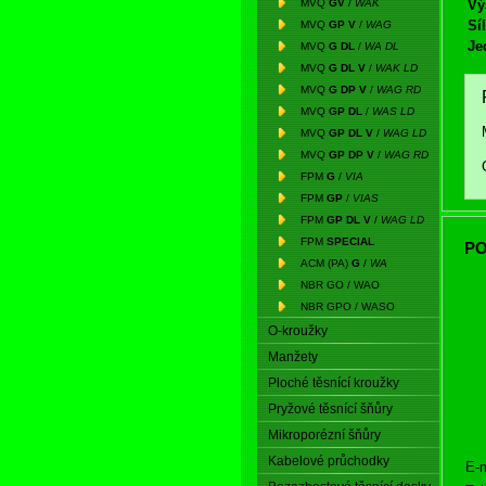
MVQ
GV
/
WAK
Vý
Síl
MVQ
GP V
/
WAG
Je
MVQ
G DL
/
WA DL
MVQ
G DL V
/
WAK LD
MVQ
G DP V
/
WAG RD
MVQ
GP DL
/
WAS LD
MVQ
GP DL V
/
WAG LD
MVQ
GP DP V
/
WAG RD
FPM
G
/
VIA
FPM
GP
/
VIAS
FPM
GP DL V
/
WAG LD
FPM
SPECIAL
PO
ACM (PA)
G
/
WA
NBR GO / WAO
NBR GPO / WASO
O-kroužky
Manžety
Ploché těsnící kroužky
Pryžové těsnící šňůry
Mikroporézní šňůry
Kabelové průchodky
E-m