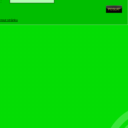
.:
knout stránku