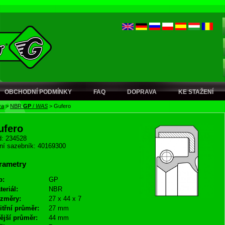
OBCHODNÍ PODMÍNKY
FAQ
DOPRAVA
KE STAŽENÍ
ra
>
NBR
GP
/
WAS
>
Gufero
ufero
: 234528
ní sazebník: 40169300
rametry
p:
GP
teriál:
NBR
změry:
27 x 44 x 7
itřní průměr:
27 mm
ější průměr:
44 mm