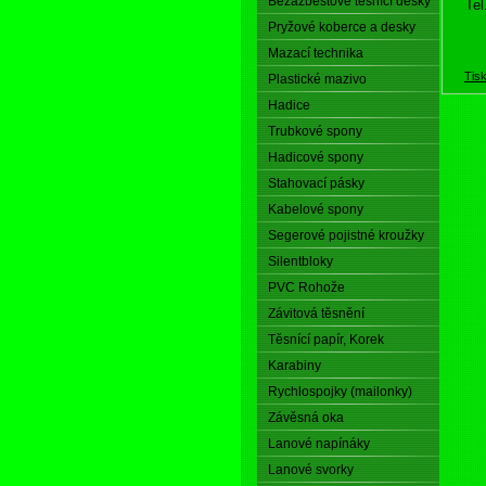
Bezazbestové těsnící desky
Tel
Pryžové koberce a desky
Mazací technika
Tis
Plastické mazivo
Hadice
Trubkové spony
Hadicové spony
Stahovací pásky
Kabelové spony
Segerové pojistné kroužky
Silentbloky
PVC Rohože
Závitová těsnění
Těsnící papír, Korek
Karabiny
Rychlospojky (mailonky)
Závěsná oka
Lanové napínáky
Lanové svorky