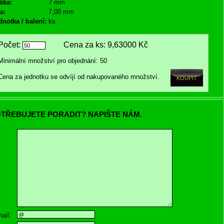
ška:
7 mm
a:
7,00 mm
dnotka / balení:
ks
Počet:
Cena za ks:
9,63000 Kč
Minimální množství pro objednání: 50
Cena za jednotku se odvíjí od nakupovaného množství.
TŘEBUJETE PORADIT? NAPIŠTE NÁM.
ail: