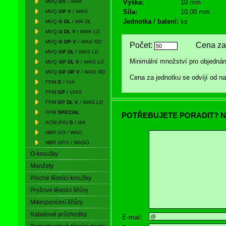
MVQ
GV
/
WAK
Výška:
10 mm
Síla:
10,00 mm
MVQ
GP V
/
WAG
Jednotka / balení:
ks
MVQ
G DL
/
WA DL
MVQ
G DL V
/
WAK LD
MVQ
G DP V
/
WAG RD
Počet:
Cena za 
MVQ
GP DL
/
WAS LD
Minimální množství pro objednán
MVQ
GP DL V
/
WAG LD
MVQ
GP DP V
/
WAG RD
Cena za jednotku se odvíjí od 
FPM
G
/
VIA
FPM
GP
/
VIAS
FPM
GP DL V
/
WAG LD
FPM
SPECIAL
POTŘEBUJETE PORADIT? N
ACM (PA)
G
/
WA
NBR GO / WAO
NBR GPO / WASO
O-kroužky
Manžety
Ploché těsnící kroužky
Pryžové těsnící šňůry
Mikroporézní šňůry
Kabelové průchodky
E-mail: