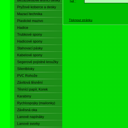
Bezazbestové těsnící desky
Tel.:
Pryžové koberce a desky
Mazací technika
Tisknout stránku
Plastické mazivo
Hadice
Trubkové spony
Hadicové spony
Stahovací pásky
Kabelové spony
Segerové pojistné kroužky
Silentbloky
PVC Rohože
Závitová těsnění
Těsnící papír, Korek
Karabiny
Rychlospojky (mailonky)
Závěsná oka
Lanové napínáky
Lanové svorky