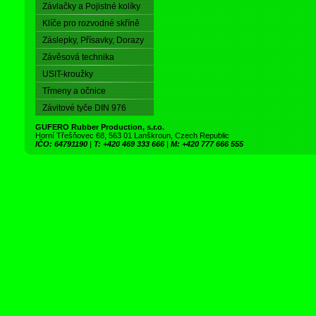
Závlačky a Pojistné kolíky
Klíče pro rozvodné skříně
Záslepky, Přísavky, Dorazy
Závěsová technika
USIT-kroužky
Třmeny a očnice
Závitové tyče DIN 976
GUFERO Rubber Production, s.r.o.
Horní Třešňovec 68, 563 01 Lanškroun, Czech Republic
IČO: 64791190
|
T: +420 469 333 666
|
M: +420 777 666 555