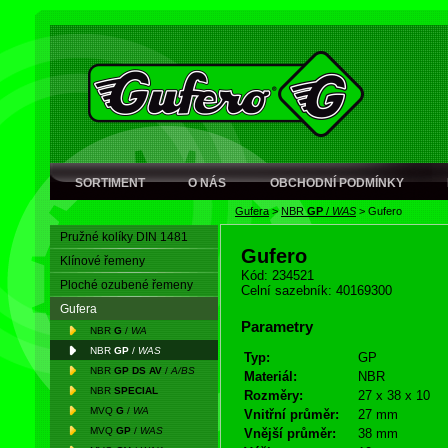
SORTIMENT
O NÁS
OBCHODNÍ PODMÍNKY
Gufera
>
NBR
GP
/
WAS
>
Gufero
Pružné kolíky DIN 1481
Gufero
Klínové řemeny
Kód: 234521
Ploché ozubené řemeny
Celní sazebník: 40169300
Gufera
Parametry
NBR
G
/
WA
NBR
GP
/
WAS
Typ:
GP
NBR
GP DS AV
/
A/BS
Materiál:
NBR
NBR
SPECIAL
Rozměry:
27 x 38 x 10
MVQ
G
/
WA
Vnitřní průměr:
27 mm
MVQ
GP
/
WAS
Vnější průměr:
38 mm