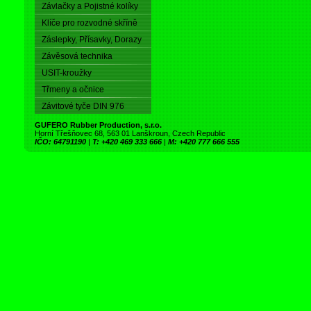
Závlačky a Pojistné kolíky
Klíče pro rozvodné skříně
Záslepky, Přísavky, Dorazy
Závěsová technika
USIT-kroužky
Třmeny a očnice
Závitové tyče DIN 976
GUFERO Rubber Production, s.r.o.
Horní Třešňovec 68, 563 01 Lanškroun, Czech Republic
IČO: 64791190
|
T: +420 469 333 666
|
M: +420 777 666 555