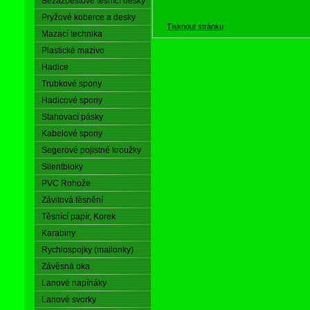
Bezazbestové těsnící desky
Pryžové koberce a desky
Tisknout stránku
Mazací technika
Plastické mazivo
Hadice
Trubkové spony
Hadicové spony
Stahovací pásky
Kabelové spony
Segerové pojistné kroužky
Silentbloky
PVC Rohože
Závitová těsnění
Těsnící papír, Korek
Karabiny
Rychlospojky (mailonky)
Závěsná oka
Lanové napínáky
Lanové svorky