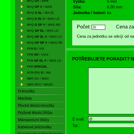
MVQ
GV
/
WAK
Výška:
6 mm
Síla:
6,00 mm
MVQ
GP V
/
WAG
Jednotka / balení:
ks
MVQ
G DL
/
WA DL
MVQ
G DL V
/
WAK LD
MVQ
G DP V
/
WAG RD
Počet:
Cena za 
MVQ
GP DL
/
WAS LD
Cena za jednotku se odvíjí od 
MVQ
GP DL V
/
WAG LD
MVQ
GP DP V
/
WAG RD
FPM
G
/
VIA
FPM
GP
/
VIAS
POTŘEBUJETE PORADIT? N
FPM
GP DL V
/
WAG LD
FPM
SPECIAL
ACM (PA)
G
/
WA
NBR GO / WAO
NBR GPO / WASO
O-kroužky
Manžety
Ploché těsnící kroužky
Pryžové těsnící šňůry
E-mail:
Mikroporézní šňůry
Tel.:
Kabelové průchodky