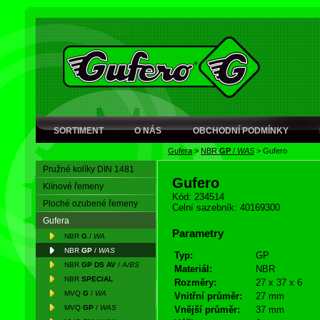
SORTIMENT
O NÁS
OBCHODNÍ PODMÍNKY
Gufera
>
NBR
GP
/
WAS
>
Gufero
Pružné kolíky DIN 1481
Gufero
Klínové řemeny
Kód: 234514
Ploché ozubené řemeny
Celní sazebník: 40169300
Gufera
Parametry
NBR
G
/
WA
NBR
GP
/
WAS
Typ:
GP
NBR
GP DS AV
/
A/BS
Materiál:
NBR
NBR
SPECIAL
Rozměry:
27 x 37 x 6
MVQ
G
/
WA
Vnitřní průměr:
27 mm
MVQ
GP
/
WAS
Vnější průměr:
37 mm