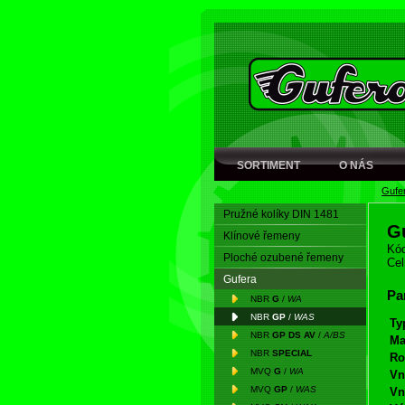
SORTIMENT
O NÁS
Gufe
Pružné kolíky DIN 1481
G
Klínové řemeny
Kód
Ploché ozubené řemeny
Cel
Gufera
Pa
NBR
G
/
WA
NBR
GP
/
WAS
Ty
NBR
GP DS AV
/
A/BS
Ma
NBR
SPECIAL
Ro
MVQ
G
/
WA
Vn
MVQ
GP
/
WAS
Vn