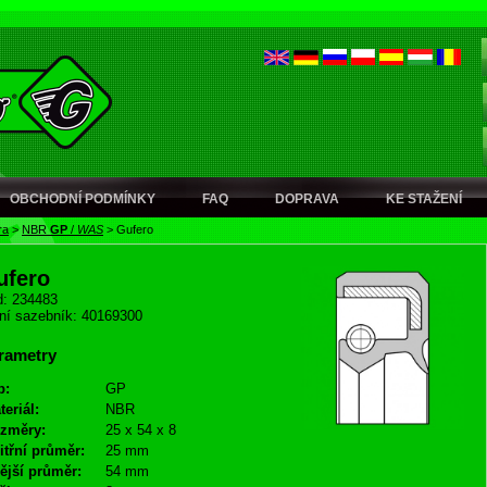
OBCHODNÍ PODMÍNKY
FAQ
DOPRAVA
KE STAŽENÍ
ra
>
NBR
GP
/
WAS
>
Gufero
ufero
: 234483
ní sazebník: 40169300
rametry
p:
GP
teriál:
NBR
změry:
25 x 54 x 8
itřní průměr:
25 mm
ější průměr:
54 mm