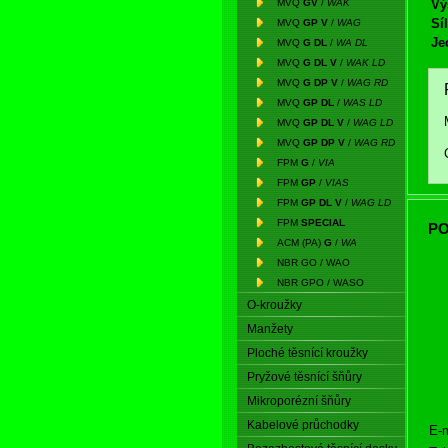
MVQ
GV
/
WAK
Vý
Síl
MVQ
GP V
/
WAG
Je
MVQ
G DL
/
WA DL
MVQ
G DL V
/
WAK LD
MVQ
G DP V
/
WAG RD
MVQ
GP DL
/
WAS LD
MVQ
GP DL V
/
WAG LD
MVQ
GP DP V
/
WAG RD
FPM
G
/
VIA
FPM
GP
/
VIAS
FPM
GP DL V
/
WAG LD
FPM
SPECIAL
PO
ACM (PA)
G
/
WA
NBR GO / WAO
NBR GPO / WASO
O-kroužky
Manžety
Ploché těsnící kroužky
Pryžové těsnící šňůry
Mikroporézní šňůry
Kabelové průchodky
E-m