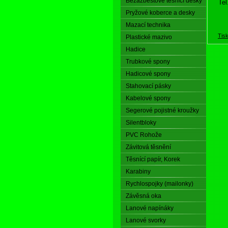
Bezazbestové těsnící desky
Tel
Pryžové koberce a desky
Mazací technika
Tis
Plastické mazivo
Hadice
Trubkové spony
Hadicové spony
Stahovací pásky
Kabelové spony
Segerové pojistné kroužky
Silentbloky
PVC Rohože
Závitová těsnění
Těsnící papír, Korek
Karabiny
Rychlospojky (mailonky)
Závěsná oka
Lanové napínáky
Lanové svorky