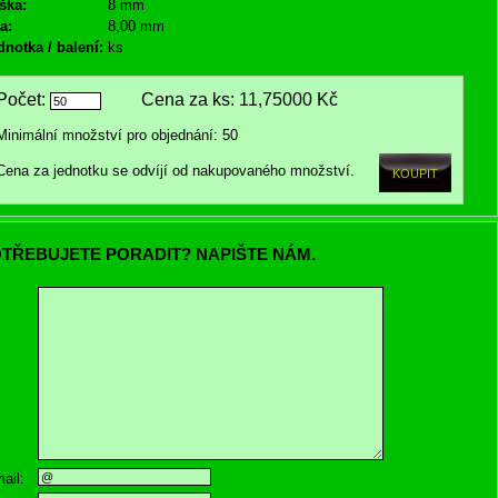
ška:
8 mm
a:
8,00 mm
dnotka / balení:
ks
Počet:
Cena za ks:
11,75000 Kč
Minimální množství pro objednání: 50
Cena za jednotku se odvíjí od nakupovaného množství.
TŘEBUJETE PORADIT? NAPIŠTE NÁM.
ail: