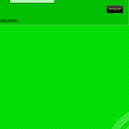
.:
knout stránku