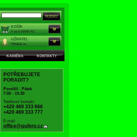
KOŠÍK
0 za 0,00000 Kč
UŽIVATEL
Přihlásit se
KARIÉRA
KONTAKTY
POTŘEBUJETE
PORADIT?
Pondělí - Pátek
7:00 - 15:30
Telefonní kontakt:
+420 469 333 666
+420 469 333 777
E-mail:
office@gufero.cz