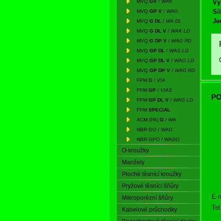
MVQ
GV
/
WAK
Vý
Síl
MVQ
GP V
/
WAG
Je
MVQ
G DL
/
WA DL
MVQ
G DL V
/
WAK LD
MVQ
G DP V
/
WAG RD
MVQ
GP DL
/
WAS LD
MVQ
GP DL V
/
WAG LD
MVQ
GP DP V
/
WAG RD
FPM
G
/
VIA
FPM
GP
/
VIAS
PO
FPM
GP DL V
/
WAG LD
FPM
SPECIAL
ACM (PA)
G
/
WA
NBR GO / WAO
NBR GPO / WASO
O-kroužky
Manžety
Ploché těsnící kroužky
Pryžové těsnící šňůry
E-m
Mikroporézní šňůry
Tel
Kabelové průchodky