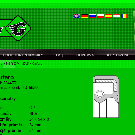
OBCHODNÍ PODMÍNKY
FAQ
DOPRAVA
KE STAŽENÍ
ra
>
NBR
GP
/
WAS
>
Gufero
ufero
: 234455
ní sazebník: 40169300
rametry
p:
GP
teriál:
NBR
změry:
24 x 54 x 8
itřní průměr:
24 mm
ější průměr:
54 mm