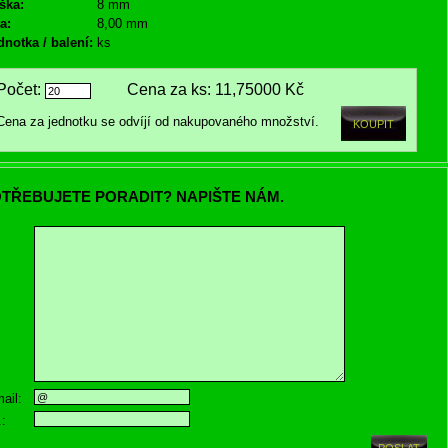
ška:
8 mm
a:
8,00 mm
dnotka / balení:
ks
Počet:
Cena za ks:
11,75000 Kč
Cena za jednotku se odvíjí od nakupovaného množství.
TŘEBUJETE PORADIT? NAPIŠTE NÁM.
ail:
.: