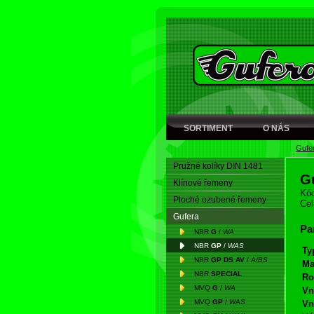
SORTIMENT
O NÁS
Gufe
Pružné kolíky DIN 1481
G
Klínové řemeny
Kód
Ploché ozubené řemeny
Cel
Gufera
Pa
NBR
G
/
WA
NBR
GP
/
WAS
Ty
NBR
GP DS AV
/
A/BS
Ma
NBR
SPECIAL
Ro
MVQ
G
/
WA
Vn
MVQ
GP
/
WAS
Vn