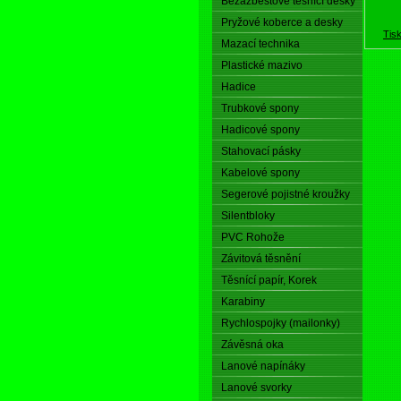
Bezazbestové těsnící desky
Pryžové koberce a desky
Tis
Mazací technika
Plastické mazivo
Hadice
Trubkové spony
Hadicové spony
Stahovací pásky
Kabelové spony
Segerové pojistné kroužky
Silentbloky
PVC Rohože
Závitová těsnění
Těsnící papír, Korek
Karabiny
Rychlospojky (mailonky)
Závěsná oka
Lanové napínáky
Lanové svorky