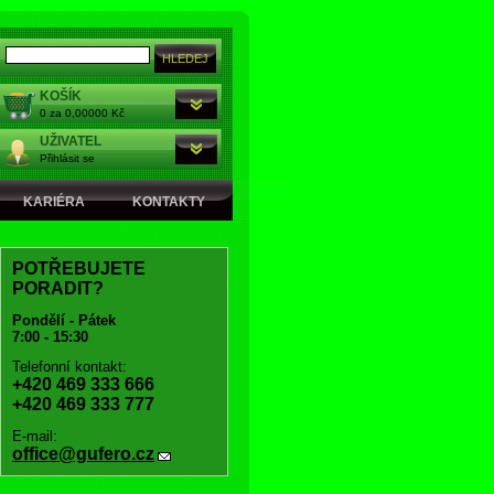
KOŠÍK
0 za 0,00000 Kč
UŽIVATEL
Přihlásit se
KARIÉRA
KONTAKTY
POTŘEBUJETE
PORADIT?
Pondělí - Pátek
7:00 - 15:30
Telefonní kontakt:
+420 469 333 666
+420 469 333 777
E-mail:
office@gufero.cz