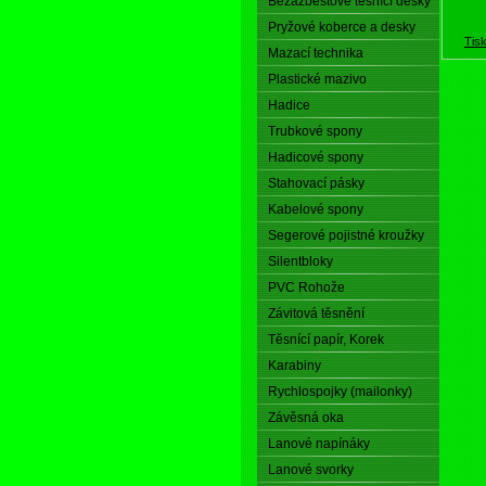
Bezazbestové těsnící desky
Pryžové koberce a desky
Tis
Mazací technika
Plastické mazivo
Hadice
Trubkové spony
Hadicové spony
Stahovací pásky
Kabelové spony
Segerové pojistné kroužky
Silentbloky
PVC Rohože
Závitová těsnění
Těsnící papír, Korek
Karabiny
Rychlospojky (mailonky)
Závěsná oka
Lanové napínáky
Lanové svorky