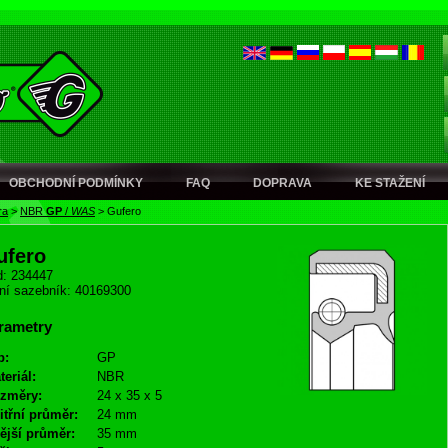
OBCHODNÍ PODMÍNKY
FAQ
DOPRAVA
KE STAŽENÍ
ra
>
NBR
GP
/
WAS
>
Gufero
ufero
: 234447
ní sazebník: 40169300
rametry
p:
GP
teriál:
NBR
změry:
24 x 35 x 5
itřní průměr:
24 mm
ější průměr:
35 mm