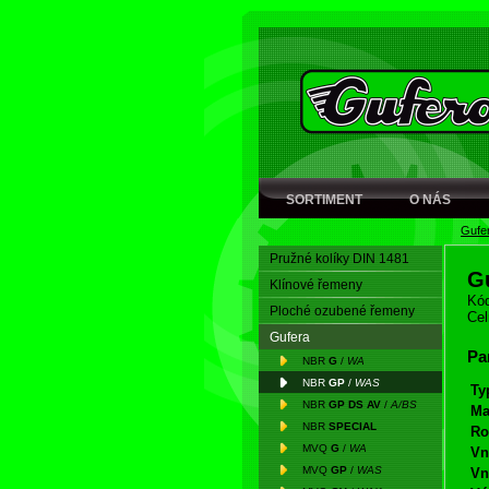
SORTIMENT
O NÁS
Gufe
Pružné kolíky DIN 1481
G
Klínové řemeny
Kód
Ploché ozubené řemeny
Cel
Gufera
Pa
NBR
G
/
WA
NBR
GP
/
WAS
Ty
NBR
GP DS AV
/
A/BS
Ma
NBR
SPECIAL
Ro
MVQ
G
/
WA
Vn
MVQ
GP
/
WAS
Vn