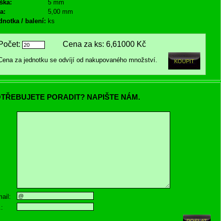
ška:
5 mm
a:
5,00 mm
dnotka / balení:
ks
Počet:
Cena za ks:
6,61000 Kč
Cena za jednotku se odvíjí od nakupovaného množství.
TŘEBUJETE PORADIT? NAPIŠTE NÁM.
ail:
.: