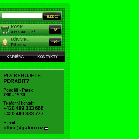
KOŠÍK
0 za 0,00000 Kč
UŽIVATEL
Přihlásit se
KARIÉRA
KONTAKTY
POTŘEBUJETE
PORADIT?
Pondělí - Pátek
7:00 - 15:30
Telefonní kontakt:
+420 469 333 666
+420 469 333 777
E-mail:
office@gufero.cz