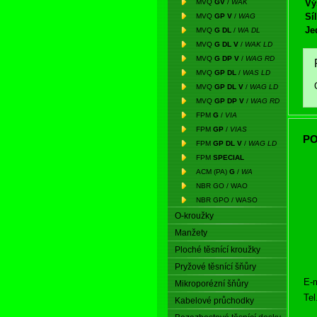
MVQ
GV
/
WAK
Vý
Síl
MVQ
GP V
/
WAG
Je
MVQ
G DL
/
WA DL
MVQ
G DL V
/
WAK LD
MVQ
G DP V
/
WAG RD
MVQ
GP DL
/
WAS LD
MVQ
GP DL V
/
WAG LD
MVQ
GP DP V
/
WAG RD
FPM
G
/
VIA
FPM
GP
/
VIAS
PO
FPM
GP DL V
/
WAG LD
FPM
SPECIAL
ACM (PA)
G
/
WA
NBR GO / WAO
NBR GPO / WASO
O-kroužky
Manžety
Ploché těsnící kroužky
Pryžové těsnící šňůry
E-m
Mikroporézní šňůry
Tel
Kabelové průchodky