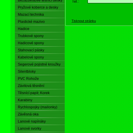
Bezazbestové těsnící desky
Tel.:
Pryžové koberce a desky
Mazací technika
Tisknout stránku
Plastické mazivo
Hadice
Trubkové spony
Hadicové spony
Stahovací pásky
Kabelové spony
Segerové pojistné kroužky
Silentbloky
PVC Rohože
Závitová těsnění
Těsnící papír, Korek
Karabiny
Rychlospojky (mailonky)
Závěsná oka
Lanové napínáky
Lanové svorky