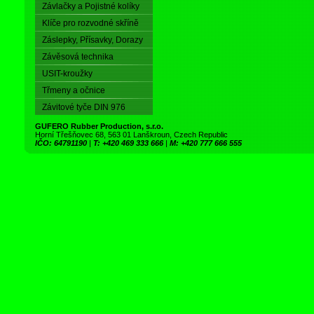
Závlačky a Pojistné kolíky
Klíče pro rozvodné skříně
Záslepky, Přísavky, Dorazy
Závěsová technika
USIT-kroužky
Třmeny a očnice
Závitové tyče DIN 976
GUFERO Rubber Production, s.r.o.
Horní Třešňovec 68, 563 01 Lanškroun, Czech Republic
IČO: 64791190
|
T: +420 469 333 666
|
M: +420 777 666 555