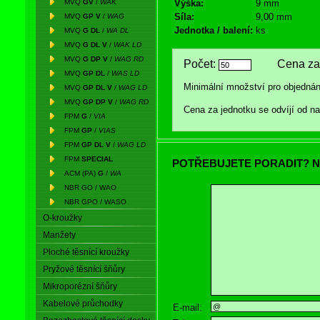
MVQ
GV
/
WAK
Výška:
9 mm
Síla:
9,00 mm
MVQ
GP V
/
WAG
Jednotka / balení:
ks
MVQ
G DL
/
WA DL
MVQ
G DL V
/
WAK LD
MVQ
G DP V
/
WAG RD
Počet:
Cena za 
MVQ
GP DL
/
WAS LD
Minimální množství pro objednán
MVQ
GP DL V
/
WAG LD
MVQ
GP DP V
/
WAG RD
Cena za jednotku se odvíjí od 
FPM
G
/
VIA
FPM
GP
/
VIAS
FPM
GP DL V
/
WAG LD
FPM
SPECIAL
POTŘEBUJETE PORADIT? N
ACM (PA)
G
/
WA
NBR GO / WAO
NBR GPO / WASO
O-kroužky
Manžety
Ploché těsnící kroužky
Pryžové těsnící šňůry
Mikroporézní šňůry
Kabelové průchodky
E-mail: