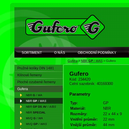
SORTIMENT
O NÁS
OBCHODNÍ PODMÍNKY
Gufera
>
NBR
GP
/
WAS
>
Gufero
Pružné kolíky DIN 1481
Gufero
Klínové řemeny
Kód: 234420
Ploché ozubené řemeny
Celní sazebník: 40169300
Gufera
Parametry
NBR
G
/
WA
NBR
GP
/
WAS
Typ:
GP
NBR
GP DS AV
/
A/BS
Materiál:
NBR
NBR
SPECIAL
Rozměry:
22 x 44 x 9
MVQ
G
/
WA
Vnitřní průměr:
22 mm
MVQ
GP
/
WAS
Vnější průměr:
44 mm