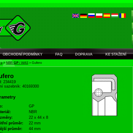
OBCHODNÍ PODMÍNKY
FAQ
DOPRAVA
KE STAŽENÍ
ra
>
NBR
GP
/
WAS
>
Gufero
ufero
: 234419
ní sazebník: 40169300
rametry
p:
GP
teriál:
NBR
změry:
22 x 44 x 8
itřní průměr:
22 mm
ější průměr:
44 mm