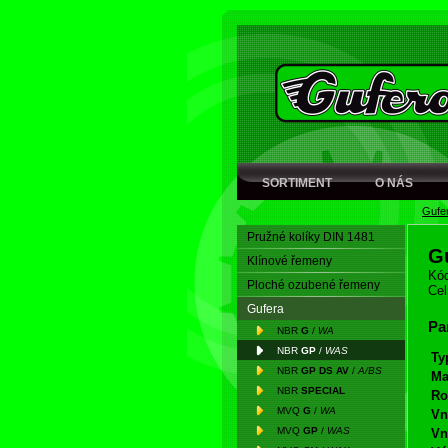
SORTIMENT
O NÁS
Gufe
Pružné kolíky DIN 1481
G
Klínové řemeny
Kód
Ploché ozubené řemeny
Cel
Gufera
Pa
NBR
G
/
WA
NBR
GP
/
WAS
Ty
NBR
GP DS AV
/
A/BS
Ma
NBR
SPECIAL
Ro
MVQ
G
/
WA
Vn
MVQ
GP
/
WAS
Vn