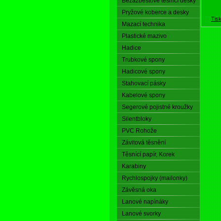
Bezazbestové těsnící desky
Pryžové koberce a desky
Tis
Mazací technika
Plastické mazivo
Hadice
Trubkové spony
Hadicové spony
Stahovací pásky
Kabelové spony
Segerové pojistné kroužky
Silentbloky
PVC Rohože
Závitová těsnění
Těsnící papír, Korek
Karabiny
Rychlospojky (mailonky)
Závěsná oka
Lanové napínáky
Lanové svorky