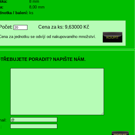
ška:
8 mm
a:
8,00 mm
dnotka / balení:
ks
Počet:
Cena za ks:
9,63000 Kč
Cena za jednotku se odvíjí od nakupovaného množství.
TŘEBUJETE PORADIT? NAPIŠTE NÁM.
ail:
.: