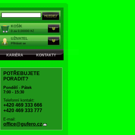
KOŠÍK
0 za 0,00000 Kč
UŽIVATEL
Přihlásit se
KARIÉRA
KONTAKTY
POTŘEBUJETE
PORADIT?
Pondělí - Pátek
7:00 - 15:30
Telefonní kontakt:
+420 469 333 666
+420 469 333 777
E-mail:
office@gufero.cz