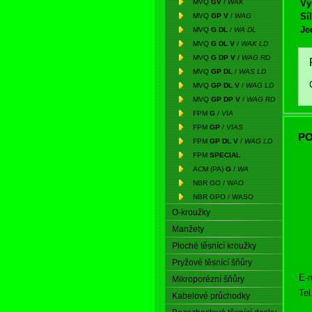
MVQ
GV
/
WAK
Vý
Síl
MVQ
GP V
/
WAG
Je
MVQ
G DL
/
WA DL
MVQ
G DL V
/
WAK LD
MVQ
G DP V
/
WAG RD
MVQ
GP DL
/
WAS LD
MVQ
GP DL V
/
WAG LD
MVQ
GP DP V
/
WAG RD
FPM
G
/
VIA
FPM
GP
/
VIAS
PO
FPM
GP DL V
/
WAG LD
FPM
SPECIAL
ACM (PA)
G
/
WA
NBR GO / WAO
NBR GPO / WASO
O-kroužky
Manžety
Ploché těsnící kroužky
Pryžové těsnící šňůry
E-m
Mikroporézní šňůry
Tel
Kabelové průchodky