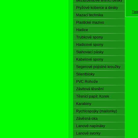
Bezazbestové těsnící desky
Pryžové koberce a desky
Tis
Mazací technika
Plastické mazivo
Hadice
Trubkové spony
Hadicové spony
Stahovací pásky
Kabelové spony
Segerové pojistné kroužky
Silentbloky
PVC Rohože
Závitová těsnění
Těsnící papír, Korek
Karabiny
Rychlospojky (mailonky)
Závěsná oka
Lanové napínáky
Lanové svorky