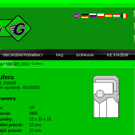
OBCHODNÍ PODMÍNKY
FAQ
DOPRAVA
KE STAŽENÍ
ra
>
NBR
GP
/
WAS
>
Gufero
ufero
: 234408
ní sazebník: 40169300
rametry
p:
GP
teriál:
NBR
změry:
22 x 33 x 10
itřní průměr:
22 mm
ější průměr:
33 mm