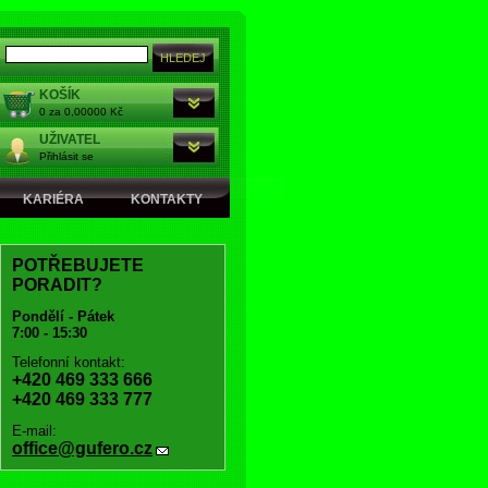
KOŠÍK
0 za 0,00000 Kč
UŽIVATEL
Přihlásit se
KARIÉRA
KONTAKTY
POTŘEBUJETE
PORADIT?
Pondělí - Pátek
7:00 - 15:30
Telefonní kontakt:
+420 469 333 666
+420 469 333 777
E-mail:
office@gufero.cz