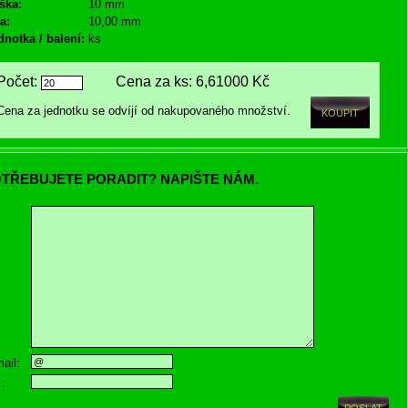
ška:
10 mm
a:
10,00 mm
dnotka / balení:
ks
Počet:
Cena za ks:
6,61000 Kč
Cena za jednotku se odvíjí od nakupovaného množství.
TŘEBUJETE PORADIT? NAPIŠTE NÁM.
ail:
.: