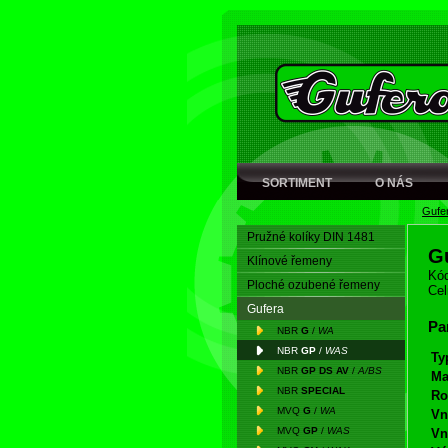
SORTIMENT
O NÁS
Gufe
Pružné kolíky DIN 1481
G
Klínové řemeny
Kód
Ploché ozubené řemeny
Cel
Gufera
Pa
NBR
G
/
WA
NBR
GP
/
WAS
Ty
NBR
GP DS AV
/
A/BS
Ma
NBR
SPECIAL
Ro
MVQ
G
/
WA
Vn
MVQ
GP
/
WAS
Vn