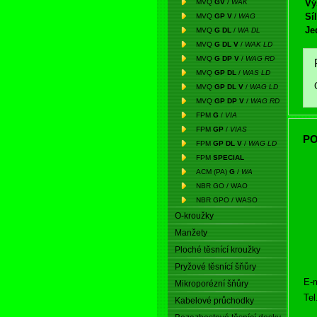
MVQ
GV
/
WAK
Vý
Síl
MVQ
GP V
/
WAG
Je
MVQ
G DL
/
WA DL
MVQ
G DL V
/
WAK LD
MVQ
G DP V
/
WAG RD
MVQ
GP DL
/
WAS LD
MVQ
GP DL V
/
WAG LD
MVQ
GP DP V
/
WAG RD
FPM
G
/
VIA
FPM
GP
/
VIAS
PO
FPM
GP DL V
/
WAG LD
FPM
SPECIAL
ACM (PA)
G
/
WA
NBR GO / WAO
NBR GPO / WASO
O-kroužky
Manžety
Ploché těsnící kroužky
Pryžové těsnící šňůry
E-m
Mikroporézní šňůry
Tel
Kabelové průchodky