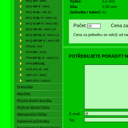
MVQ
GV
/
WAK
Výška:
5,5 mm
Síla:
5,50 mm
MVQ
GP V
/
WAG
Jednotka / balení:
ks
MVQ
G DL
/
WA DL
MVQ
G DL V
/
WAK LD
MVQ
G DP V
/
WAG RD
Počet:
Cena za 
MVQ
GP DL
/
WAS LD
Cena za jednotku se odvíjí od 
MVQ
GP DL V
/
WAG LD
MVQ
GP DP V
/
WAG RD
FPM
G
/
VIA
FPM
GP
/
VIAS
POTŘEBUJETE PORADIT? N
FPM
GP DL V
/
WAG LD
FPM
SPECIAL
ACM (PA)
G
/
WA
NBR GO / WAO
NBR GPO / WASO
O-kroužky
Manžety
Ploché těsnící kroužky
Pryžové těsnící šňůry
E-mail:
Mikroporézní šňůry
Tel.:
Kabelové průchodky