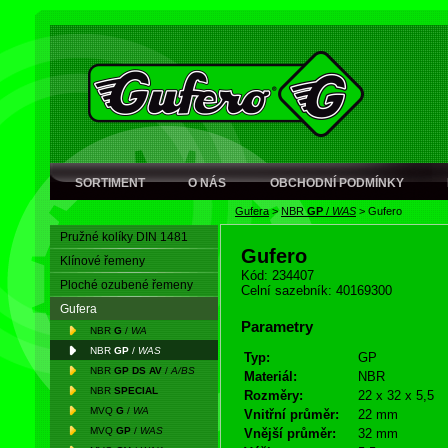
SORTIMENT
O NÁS
OBCHODNÍ PODMÍNKY
Gufera
>
NBR
GP
/
WAS
>
Gufero
Pružné kolíky DIN 1481
Gufero
Klínové řemeny
Kód: 234407
Ploché ozubené řemeny
Celní sazebník: 40169300
Gufera
Parametry
NBR
G
/
WA
NBR
GP
/
WAS
Typ:
GP
NBR
GP DS AV
/
A/BS
Materiál:
NBR
NBR
SPECIAL
Rozměry:
22 x 32 x 5,5
MVQ
G
/
WA
Vnitřní průměr:
22 mm
MVQ
GP
/
WAS
Vnější průměr:
32 mm