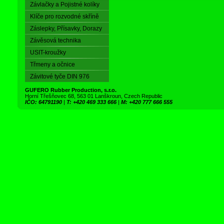
Závlačky a Pojistné kolíky
Klíče pro rozvodné skříně
Záslepky, Přísavky, Dorazy
Závěsová technika
USIT-kroužky
Třmeny a očnice
Závitové tyče DIN 976
GUFERO Rubber Production, s.r.o.
Horní Třešňovec 68, 563 01 Lanškroun, Czech Republic
IČO: 64791190
|
T: +420 469 333 666
|
M: +420 777 666 555