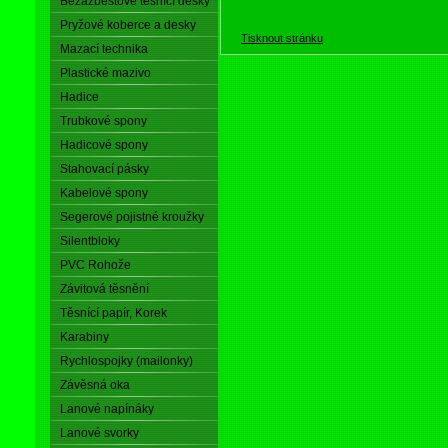
Bezazbestové těsnící desky
Pryžové koberce a desky
Tisknout stránku
Mazací technika
Plastické mazivo
Hadice
Trubkové spony
Hadicové spony
Stahovací pásky
Kabelové spony
Segerové pojistné kroužky
Silentbloky
PVC Rohože
Závitová těsnění
Těsnící papír, Korek
Karabiny
Rychlospojky (mailonky)
Závěsná oka
Lanové napínáky
Lanové svorky