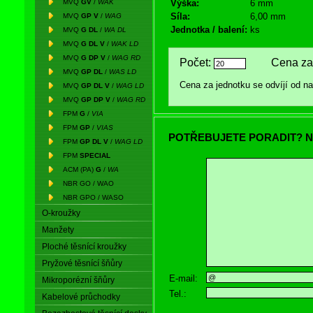
MVQ
GV
/
WAK
Výška:
6 mm
Síla:
6,00 mm
MVQ
GP V
/
WAG
Jednotka / balení:
ks
MVQ
G DL
/
WA DL
MVQ
G DL V
/
WAK LD
MVQ
G DP V
/
WAG RD
Počet:
Cena za 
MVQ
GP DL
/
WAS LD
Cena za jednotku se odvíjí od 
MVQ
GP DL V
/
WAG LD
MVQ
GP DP V
/
WAG RD
FPM
G
/
VIA
FPM
GP
/
VIAS
POTŘEBUJETE PORADIT? N
FPM
GP DL V
/
WAG LD
FPM
SPECIAL
ACM (PA)
G
/
WA
NBR GO / WAO
NBR GPO / WASO
O-kroužky
Manžety
Ploché těsnící kroužky
Pryžové těsnící šňůry
E-mail:
Mikroporézní šňůry
Tel.:
Kabelové průchodky