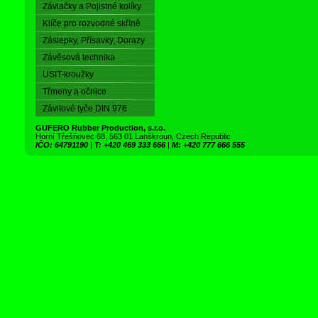
Závlačky a Pojistné kolíky
Klíče pro rozvodné skříně
Záslepky, Přísavky, Dorazy
Závěsová technika
USIT-kroužky
Třmeny a očnice
Závitové tyče DIN 976
GUFERO Rubber Production, s.r.o.
Horní Třešňovec 68, 563 01 Lanškroun, Czech Republic
IČO: 64791190
|
T: +420 469 333 666
|
M: +420 777 666 555