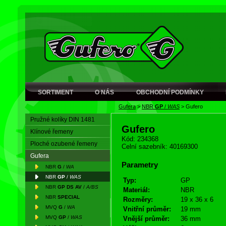
SORTIMENT
O NÁS
OBCHODNÍ PODMÍNKY
Gufera
>
NBR
GP
/
WAS
>
Gufero
Pružné kolíky DIN 1481
Gufero
Klínové řemeny
Kód: 234368
Ploché ozubené řemeny
Celní sazebník: 40169300
Gufera
Parametry
NBR
G
/
WA
NBR
GP
/
WAS
Typ:
GP
NBR
GP DS AV
/
A/BS
Materiál:
NBR
NBR
SPECIAL
Rozměry:
19 x 36 x 6
MVQ
G
/
WA
Vnitřní průměr:
19 mm
MVQ
GP
/
WAS
Vnější průměr:
36 mm