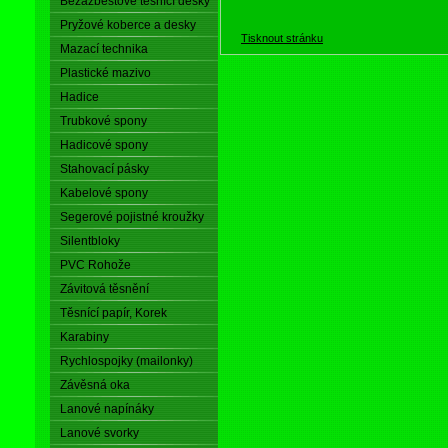
Bezazbestové těsnící desky
Pryžové koberce a desky
Tisknout stránku
Mazací technika
Plastické mazivo
Hadice
Trubkové spony
Hadicové spony
Stahovací pásky
Kabelové spony
Segerové pojistné kroužky
Silentbloky
PVC Rohože
Závitová těsnění
Těsnící papír, Korek
Karabiny
Rychlospojky (mailonky)
Závěsná oka
Lanové napínáky
Lanové svorky