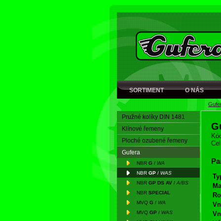
SORTIMENT
O NÁS
Gufe
Pružné kolíky DIN 1481
G
Klínové řemeny
Kód
Ploché ozubené řemeny
Cel
Gufera
Pa
NBR
G
/
WA
NBR
GP
/
WAS
Ty
NBR
GP DS AV
/
A/BS
Ma
NBR
SPECIAL
Ro
MVQ
G
/
WA
Vn
MVQ
GP
/
WAS
Vn