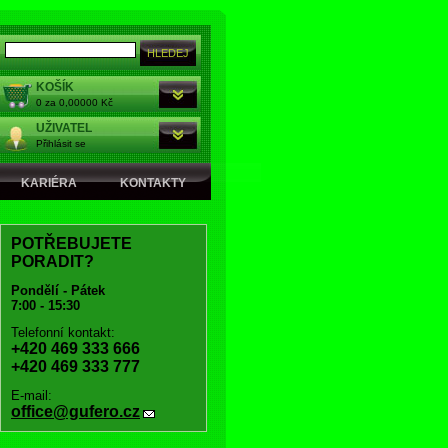
KOŠÍK
0 za 0,00000 Kč
UŽIVATEL
Přihlásit se
KARIÉRA
KONTAKTY
POTŘEBUJETE
PORADIT?
Pondělí - Pátek
7:00 - 15:30
Telefonní kontakt:
+420 469 333 666
+420 469 333 777
E-mail:
office@gufero.cz