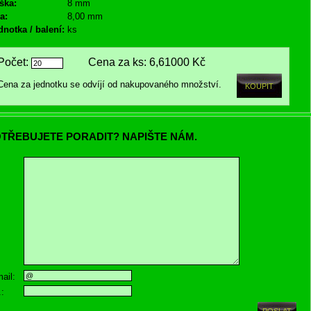
ška:
8 mm
a:
8,00 mm
dnotka / balení:
ks
Počet:
Cena za ks:
6,61000 Kč
Cena za jednotku se odvíjí od nakupovaného množství.
TŘEBUJETE PORADIT? NAPIŠTE NÁM.
ail:
.: