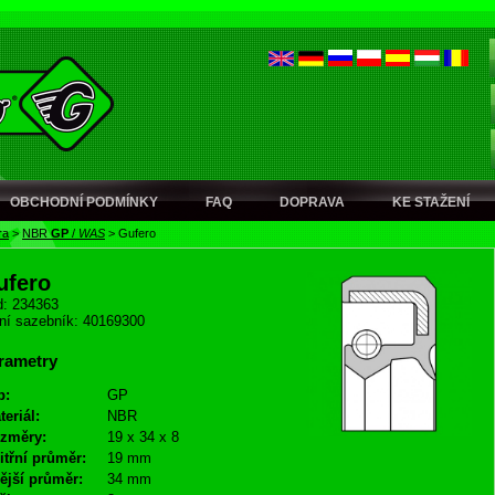
OBCHODNÍ PODMÍNKY
FAQ
DOPRAVA
KE STAŽENÍ
ra
>
NBR
GP
/
WAS
>
Gufero
ufero
: 234363
ní sazebník: 40169300
rametry
p:
GP
teriál:
NBR
změry:
19 x 34 x 8
itřní průměr:
19 mm
ější průměr:
34 mm