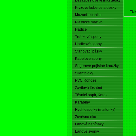
Bezazbestové těsnící desky
Pryžové koberce a desky
Tis
Mazací technika
Plastické mazivo
Hadice
Trubkové spony
Hadicové spony
Stahovací pásky
Kabelové spony
Segerové pojistné kroužky
Silentbloky
PVC Rohože
Závitová těsnění
Těsnící papír, Korek
Karabiny
Rychlospojky (mailonky)
Závěsná oka
Lanové napínáky
Lanové svorky