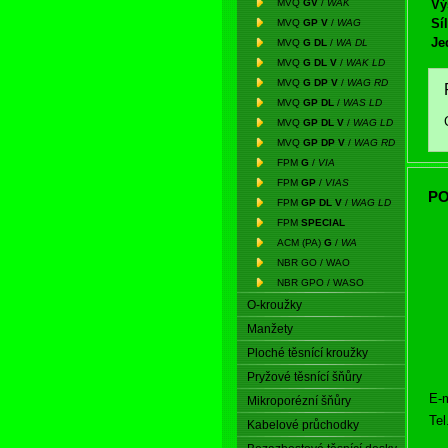
MVQ
GV
/
WAK
Vý
Síl
MVQ
GP V
/
WAG
Je
MVQ
G DL
/
WA DL
MVQ
G DL V
/
WAK LD
MVQ
G DP V
/
WAG RD
MVQ
GP DL
/
WAS LD
MVQ
GP DL V
/
WAG LD
MVQ
GP DP V
/
WAG RD
FPM
G
/
VIA
FPM
GP
/
VIAS
PO
FPM
GP DL V
/
WAG LD
FPM
SPECIAL
ACM (PA)
G
/
WA
NBR GO / WAO
NBR GPO / WASO
O-kroužky
Manžety
Ploché těsnící kroužky
Pryžové těsnící šňůry
E-m
Mikroporézní šňůry
Tel
Kabelové průchodky