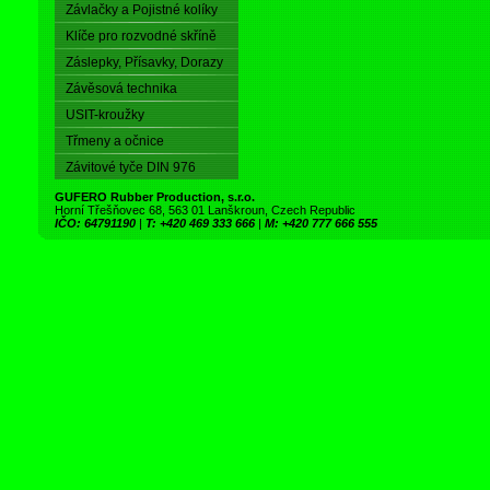
Závlačky a Pojistné kolíky
Klíče pro rozvodné skříně
Záslepky, Přísavky, Dorazy
Závěsová technika
USIT-kroužky
Třmeny a očnice
Závitové tyče DIN 976
GUFERO Rubber Production, s.r.o.
Horní Třešňovec 68, 563 01 Lanškroun, Czech Republic
IČO: 64791190
|
T: +420 469 333 666
|
M: +420 777 666 555