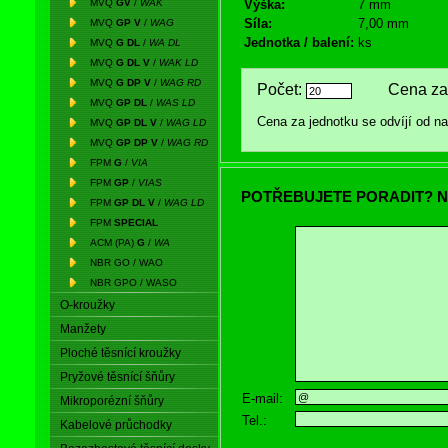
MVQ
GV
/
WAK
Výška:
7 mm
Síla:
7,00 mm
MVQ
GP V
/
WAG
Jednotka / balení:
ks
MVQ
G DL
/
WA DL
MVQ
G DL V
/
WAK LD
MVQ
G DP V
/
WAG RD
Počet:
Cena za 
MVQ
GP DL
/
WAS LD
Cena za jednotku se odvíjí od 
MVQ
GP DL V
/
WAG LD
MVQ
GP DP V
/
WAG RD
FPM
G
/
VIA
FPM
GP
/
VIAS
POTŘEBUJETE PORADIT? N
FPM
GP DL V
/
WAG LD
FPM
SPECIAL
ACM (PA)
G
/
WA
NBR GO / WAO
NBR GPO / WASO
O-kroužky
Manžety
Ploché těsnící kroužky
Pryžové těsnící šňůry
E-mail:
Mikroporézní šňůry
Tel.:
Kabelové průchodky