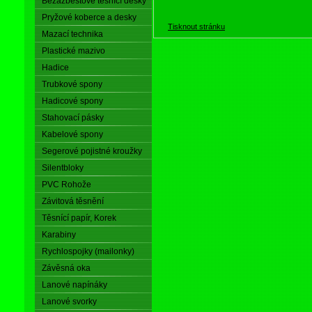
Bezazbestové těsnící desky
Pryžové koberce a desky
Tisknout stránku
Mazací technika
Plastické mazivo
Hadice
Trubkové spony
Hadicové spony
Stahovací pásky
Kabelové spony
Segerové pojistné kroužky
Silentbloky
PVC Rohože
Závitová těsnění
Těsnící papír, Korek
Karabiny
Rychlospojky (mailonky)
Závěsná oka
Lanové napínáky
Lanové svorky