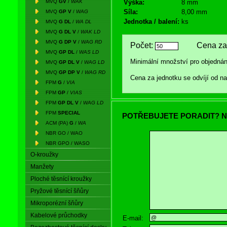
MVQ
GV
/
WAK
Výška:
8 mm
Síla:
8,00 mm
MVQ
GP V
/
WAG
Jednotka / balení:
ks
MVQ
G DL
/
WA DL
MVQ
G DL V
/
WAK LD
MVQ
G DP V
/
WAG RD
Počet:
Cena za 
MVQ
GP DL
/
WAS LD
Minimální množství pro objednán
MVQ
GP DL V
/
WAG LD
MVQ
GP DP V
/
WAG RD
Cena za jednotku se odvíjí od 
FPM
G
/
VIA
FPM
GP
/
VIAS
FPM
GP DL V
/
WAG LD
FPM
SPECIAL
POTŘEBUJETE PORADIT? N
ACM (PA)
G
/
WA
NBR GO / WAO
NBR GPO / WASO
O-kroužky
Manžety
Ploché těsnící kroužky
Pryžové těsnící šňůry
Mikroporézní šňůry
Kabelové průchodky
E-mail: