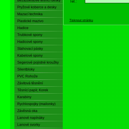
Bezazbestové těsnící desky
Tel.:
Pryžové koberce a desky
Mazací technika
Tisknout stránku
Plastické mazivo
Hadice
Trubkové spony
Hadicové spony
Stahovací pásky
Kabelové spony
Segerové pojistné kroužky
Silentbloky
PVC Rohože
Závitová těsnění
Těsnící papír, Korek
Karabiny
Rychlospojky (mailonky)
Závěsná oka
Lanové napínáky
Lanové svorky