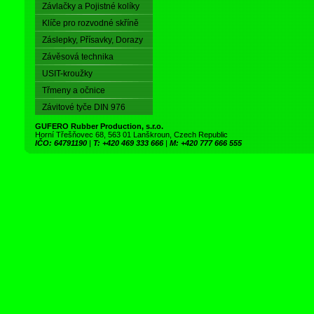
Závlačky a Pojistné kolíky
Klíče pro rozvodné skříně
Záslepky, Přísavky, Dorazy
Závěsová technika
USIT-kroužky
Třmeny a očnice
Závitové tyče DIN 976
GUFERO Rubber Production, s.r.o.
Horní Třešňovec 68, 563 01 Lanškroun, Czech Republic
IČO: 64791190
|
T: +420 469 333 666
|
M: +420 777 666 555