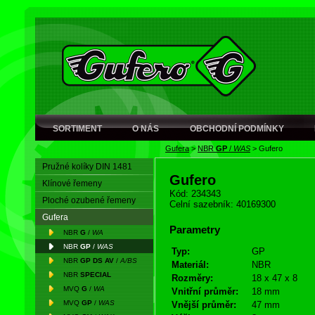
SORTIMENT
O NÁS
OBCHODNÍ PODMÍNKY
Gufera
>
NBR
GP
/
WAS
>
Gufero
Pružné kolíky DIN 1481
Gufero
Klínové řemeny
Kód: 234343
Ploché ozubené řemeny
Celní sazebník: 40169300
Gufera
Parametry
NBR
G
/
WA
NBR
GP
/
WAS
Typ:
GP
NBR
GP DS AV
/
A/BS
Materiál:
NBR
NBR
SPECIAL
Rozměry:
18 x 47 x 8
MVQ
G
/
WA
Vnitřní průměr:
18 mm
MVQ
GP
/
WAS
Vnější průměr:
47 mm