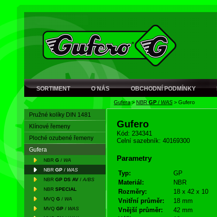
SORTIMENT
O NÁS
OBCHODNÍ PODMÍNKY
Gufera
>
NBR
GP
/
WAS
>
Gufero
Pružné kolíky DIN 1481
Gufero
Klínové řemeny
Kód: 234341
Ploché ozubené řemeny
Celní sazebník: 40169300
Gufera
Parametry
NBR
G
/
WA
NBR
GP
/
WAS
Typ:
GP
NBR
GP DS AV
/
A/BS
Materiál:
NBR
NBR
SPECIAL
Rozměry:
18 x 42 x 10
MVQ
G
/
WA
Vnitřní průměr:
18 mm
MVQ
GP
/
WAS
Vnější průměr:
42 mm