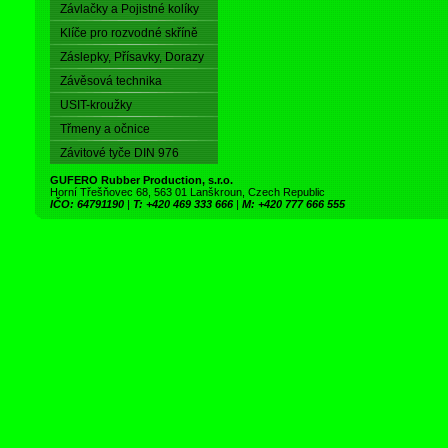
Závlačky a Pojistné kolíky
Klíče pro rozvodné skříně
Záslepky, Přísavky, Dorazy
Závěsová technika
USIT-kroužky
Třmeny a očnice
Závitové tyče DIN 976
GUFERO Rubber Production, s.r.o.
Horní Třešňovec 68, 563 01 Lanškroun, Czech Republic
IČO: 64791190
|
T: +420 469 333 666
|
M: +420 777 666 555