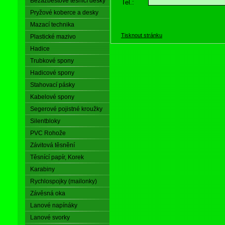
Bezazbestové těsnící desky
Tel.:
Pryžové koberce a desky
Mazací technika
Tisknout stránku
Plastické mazivo
Hadice
Trubkové spony
Hadicové spony
Stahovací pásky
Kabelové spony
Segerové pojistné kroužky
Silentbloky
PVC Rohože
Závitová těsnění
Těsnící papír, Korek
Karabiny
Rychlospojky (mailonky)
Závěsná oka
Lanové napínáky
Lanové svorky