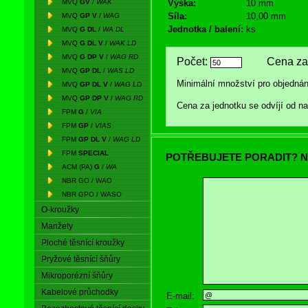
MVQ
GV
/
WAK
Výška:
10 mm
Síla:
10,00 mm
MVQ
GP V
/
WAG
Jednotka / balení:
ks
MVQ
G DL
/
WA DL
MVQ
G DL V
/
WAK LD
MVQ
G DP V
/
WAG RD
Počet:
Cena za 
MVQ
GP DL
/
WAS LD
Minimální množství pro objednán
MVQ
GP DL V
/
WAG LD
MVQ
GP DP V
/
WAG RD
Cena za jednotku se odvíjí od 
FPM
G
/
VIA
FPM
GP
/
VIAS
FPM
GP DL V
/
WAG LD
FPM
SPECIAL
POTŘEBUJETE PORADIT? N
ACM (PA)
G
/
WA
NBR GO / WAO
NBR GPO / WASO
O-kroužky
Manžety
Ploché těsnící kroužky
Pryžové těsnící šňůry
Mikroporézní šňůry
Kabelové průchodky
E-mail: