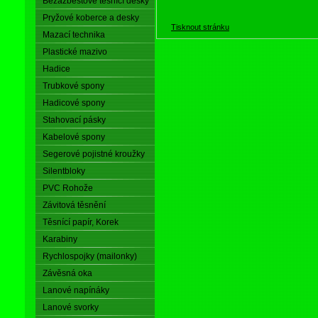
Bezazbestové těsnící desky
Pryžové koberce a desky
Tisknout stránku
Mazací technika
Plastické mazivo
Hadice
Trubkové spony
Hadicové spony
Stahovací pásky
Kabelové spony
Segerové pojistné kroužky
Silentbloky
PVC Rohože
Závitová těsnění
Těsnící papír, Korek
Karabiny
Rychlospojky (mailonky)
Závěsná oka
Lanové napínáky
Lanové svorky