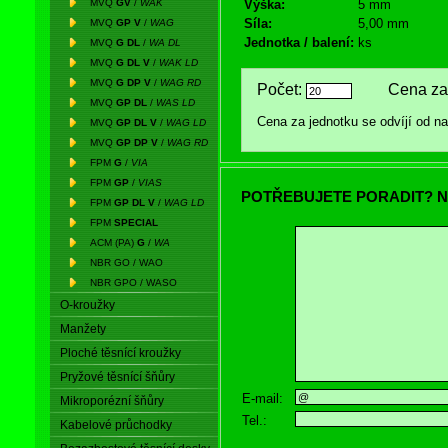
MVQ
GV
/
WAK
Výška:
5 mm
Síla:
5,00 mm
MVQ
GP V
/
WAG
Jednotka / balení:
ks
MVQ
G DL
/
WA DL
MVQ
G DL V
/
WAK LD
MVQ
G DP V
/
WAG RD
Počet:
Cena za 
MVQ
GP DL
/
WAS LD
Cena za jednotku se odvíjí od 
MVQ
GP DL V
/
WAG LD
MVQ
GP DP V
/
WAG RD
FPM
G
/
VIA
FPM
GP
/
VIAS
POTŘEBUJETE PORADIT? N
FPM
GP DL V
/
WAG LD
FPM
SPECIAL
ACM (PA)
G
/
WA
NBR GO / WAO
NBR GPO / WASO
O-kroužky
Manžety
Ploché těsnící kroužky
Pryžové těsnící šňůry
E-mail:
Mikroporézní šňůry
Tel.:
Kabelové průchodky