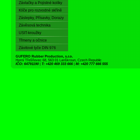
Závlačky a Pojistné kolíky
Klíče pro rozvodné skříně
Záslepky, Přísavky, Dorazy
Závěsová technika
USIT-kroužky
Třmeny a očnice
Závitové tyče DIN 976
GUFERO Rubber Production, s.r.o.
Horní Třešňovec 68, 563 01 Lanškroun, Czech Republic
IČO: 64791190
|
T: +420 469 333 666
|
M: +420 777 666 555