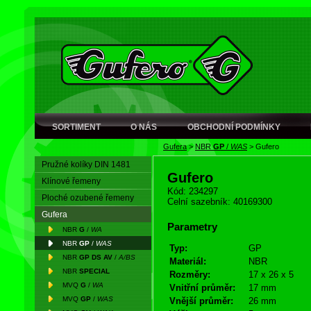
SORTIMENT
O NÁS
OBCHODNÍ PODMÍNKY
Gufera
>
NBR
GP
/
WAS
>
Gufero
Pružné kolíky DIN 1481
Gufero
Klínové řemeny
Kód: 234297
Ploché ozubené řemeny
Celní sazebník: 40169300
Gufera
Parametry
NBR
G
/
WA
NBR
GP
/
WAS
Typ:
GP
NBR
GP DS AV
/
A/BS
Materiál:
NBR
NBR
SPECIAL
Rozměry:
17 x 26 x 5
MVQ
G
/
WA
Vnitřní průměr:
17 mm
MVQ
GP
/
WAS
Vnější průměr:
26 mm